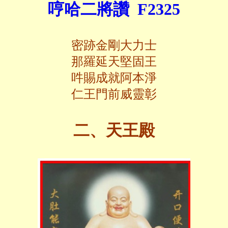
哼哈二將讚 F2325
密跡金剛大力士
那羅延天堅固王
吽賜成就阿本淨
仁王門前威靈彰
二、天王殿