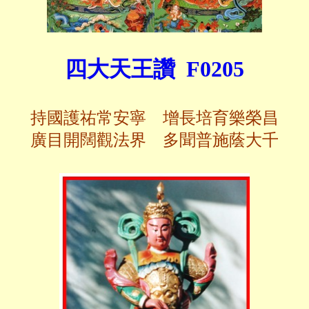
四大天王讚 F0205
持國護祐常安寧 增長培育樂榮昌
廣目開闊觀法界 多聞普施蔭大千