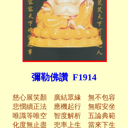
彌勒佛讚 F1914
慈心展笑顏 廣結眾緣 無不包容
悲憫續正法 應機起行 無暇安坐
唯識等唯空 智度解析 五論典範
化度無止盡 兜率上生 當來下生