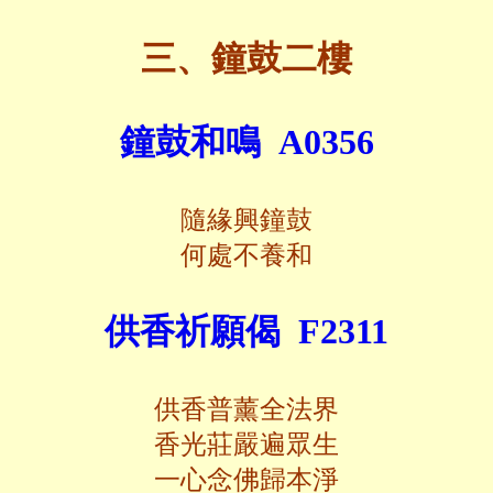
三、鐘鼓二樓
鐘鼓和鳴 A0356
隨緣興鐘鼓
何處不養和
供香祈願偈 F2311
供香普薰全法界
香光莊嚴遍眾生
一心念佛歸本淨