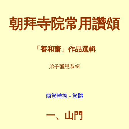
朝拜寺院常用讚頌
「養和齋」作品選輯
弟子彌恩恭輯
簡繁轉換 - 繁體
一、山門