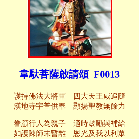
韋馱菩薩啟請頌 F0013
護持佛法大將軍 四大天王咸追隨
漢地寺宇普供奉 顯揚聖教無餘力
眷顧行人為親子 適時鼓勵與補給
如護陳師未暫離 恩光及我以利眾