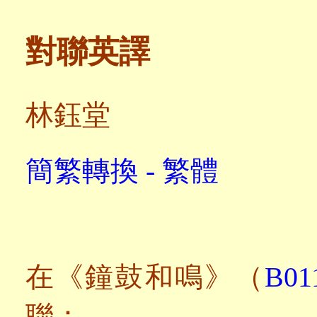
對聯英譯
林鈺堂
簡繁轉換 - 繁體
在《鐘鼓和鳴》（
B01
聯：