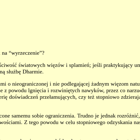
k na “wyrzeczenie”?
ciwość światowych więzów i splamień; jeśli praktykujący umi
wną służbę Dharmie.
dami o nieograniczonej i nie podlegającej żadnym więzom natu
e z powodu lgnięcia i rozwiniętych nawyków, przez co narzuc
erię doświadczeń przełamujących, czy też stopniowo zdziera
cone samemu sobie ograniczenia. Trudno je jednak rozróżnić
wościami. Z tego powodu w celu stopniowego odzyskania nasz