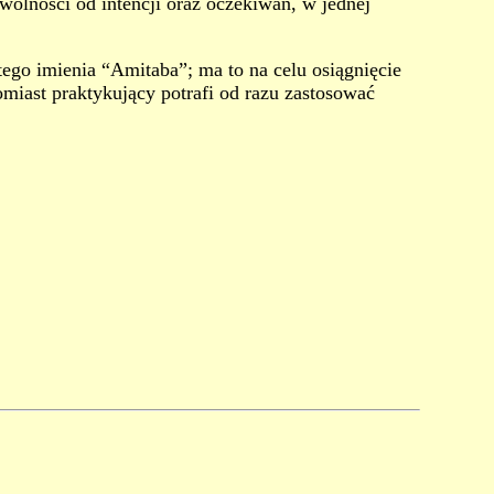
wolności od intencji oraz oczekiwań, w jednej
tego imienia “Amitaba”; ma to na celu osiągnięcie
omiast praktykujący potrafi od razu zastosować