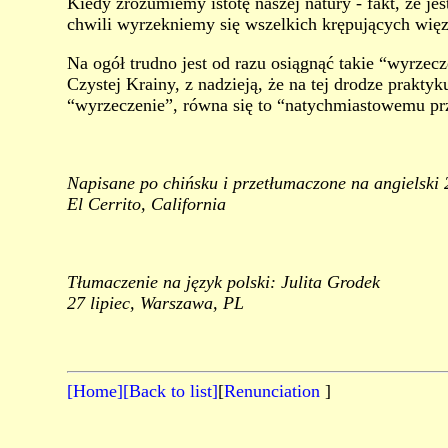
Kiedy zrozumiemy istotę naszej natury - fakt, że j
chwili wyrzekniemy się wszelkich krępujących więz
Na ogół trudno jest od razu osiągnąć takie “wyrzecz
Czystej Krainy, z nadzieją, że na tej drodze prakty
“wyrzeczenie”, równa się to “natychmiastowemu pr
Napisane po chińsku i przetłumaczone na angielski 
El Cerrito, California
Tłumaczenie na język polski: Julita Grodek
27 lipiec, Warszawa, PL
[Home]
[Back to list]
[
Renunciation
]