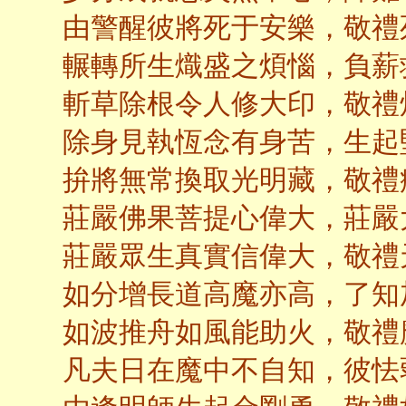
由警醒彼將死于安樂，敬禮
輾轉所生熾盛之煩惱，負薪
斬草除根令人修大印，敬禮
除身見執恆念有身苦，生起
拚將無常換取光明藏，敬禮
莊嚴佛果菩提心偉大，莊嚴
莊嚴眾生真實信偉大，敬禮
如分增長道高魔亦高，了知
如波推舟如風能助火，敬禮
凡夫日在魔中不自知，彼怯