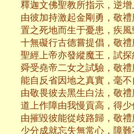
釋迦文佛聖教所指示，逆增
由彼加持激起金剛勇，敬禮
置之死地而生于憂患，疾風
十無礙行古德嘗提倡，敬禮
聖經上帝亦發縱魔王，試探
舜受堯帝二女之試驗，敬禮
能自反省因地之真實，毫不
由敬畏彼去黑生白法，敬禮
道上作障由我慢貢高，得少
由摧毀彼能從歧路歸，敬禮
少分成就忘失無常心，障難