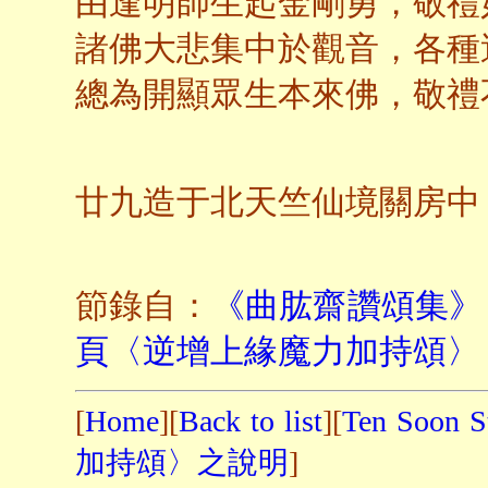
由逢明師生起金剛勇，敬禮
諸佛大悲集中於觀音，各種
總為開顯眾生本來佛，敬禮
民國
廿九造于北天竺仙境關房中
節錄自：
《曲肱齋讚頌集》
頁〈逆增上緣魔力加持頌〉
[
Home
][
Back to list
][
Ten Soon S
加持頌〉之說明
]