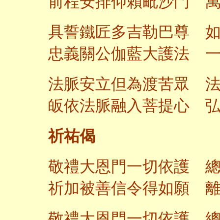
前程安排仰賴毗沙門 
具誓鐵匠多吉勒巴尊 
忠義關公伽藍大護法 
法脈安立但為渡苦眾 
皈依法脈融入菩提心 
祈祐偈
敬禮大恩門一切依護 
祈加被善信令得如願 
敬禮大恩門一切依護 