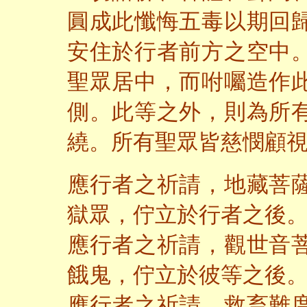
圓成此懺悔五毒以期回
安住於行者前方之空中
聖眾居中，而咐囑造作
側。此等之外，則為所
繞。所有聖眾皆慈憫顧
應行者之祈請，地藏菩
獄眾，佇立於行者之後
應行者之祈請，觀世音
餓鬼，佇立於彼等之後
應行者之祈請，救畜難