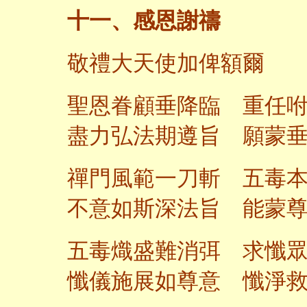
十一、感恩謝禱
敬禮大天使加俾額爾
聖恩眷顧垂降臨 重任
盡力弘法期遵旨 願蒙
禪門風範一刀斬 五毒
不意如斯深法旨 能蒙
五毒熾盛難消弭 求懺
懺儀施展如尊意 懺淨