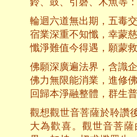
鈴、鼓、引磬、木魚等
輪迴六道無出期，五毒
宿業深重不知懺，幸蒙
懺淨難值今得遇，願蒙
佛願深廣遍法界，含識
佛力無限能消業，進修
回歸本淨融整體，群生
觀想觀世音菩薩於聆讚
大為歡喜。觀世音菩薩