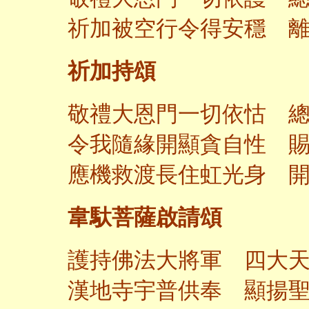
祈加被空行令得安穩 
祈加持頌
敬禮大恩門一切依怙 
令我隨緣開顯貪自性 
應機救渡長住虹光身 
韋馱菩薩啟請頌
護持佛法大將軍 四大
漢地寺宇普供奉 顯揚