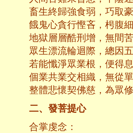
畜生終歸強食弱，巧取
餓鬼心貪行慳吝，枵腹
地獄層層酷刑增，無間
眾生漂流輪迴際，總因
若能懺淨眾業根，便得
個業共業交相織，無從
整體悲懷契佛慈，為眾
二、發菩提心
合掌虔念：