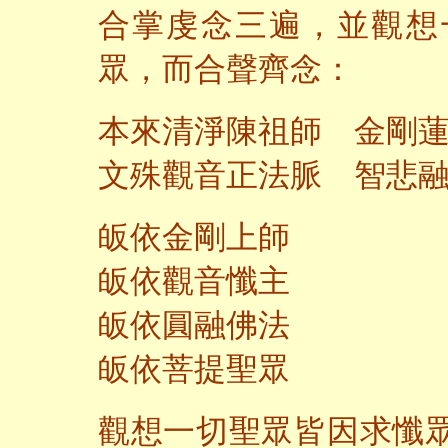
合掌虔念三遍，並觀想
眾，而合聲齊念：
本來清淨陳祖師
金剛
文殊觀音正法脈 智悲
皈依金剛上師
皈依觀音懺主
皈依圓融佛法
皈依菩提聖眾
觀想一切聖眾皆因求懺