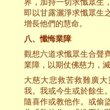
界，加持一切求懺眾生
即以甘露灑淨求懺眾生
增長他們的慧命。
八、懺悔業障
觀想六道求懺眾生合聲
業障，以期仗佛慈力，
大慈大悲救苦救難廣大
我。我或今生或
於
餘生
隨喜作或教他作。或偷