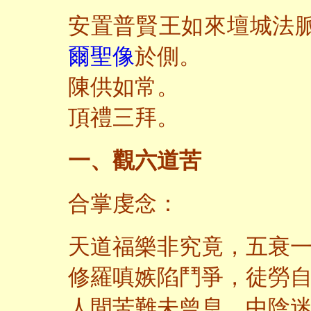
安置普賢王如來壇城法
爾聖像
於側。
陳供如常。
頂禮三拜。
一、觀六道苦
合掌虔念：
天道福樂非究竟，五衰
修羅嗔嫉陷鬥爭，徒勞
人間苦難未曾息，中陰