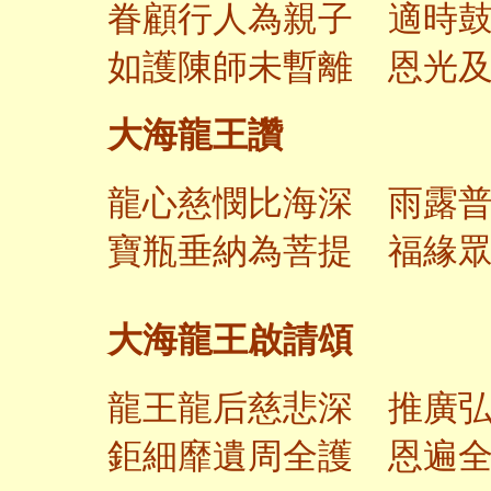
眷顧行人為親子 適時
如護陳師未暫離 恩光
大海龍王讚
龍心慈憫比海深 雨露
寶瓶垂納為菩提 福緣
大海龍王啟請頌
龍王龍后慈悲深 推廣
鉅細靡遺周全護 恩遍