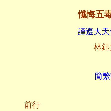
懺悔五
謹遵大天
林鈺
簡繁
前行