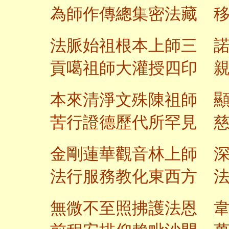
為師作傳總集密法藏 
法脈始祖根本上師三 
貢噶祖師大灌授四印 
本來清淨文殊陳祖師 
苦行證德歷代所罕見 
金剛蓮華觀音林上師 
法行服務教化東西方 
無微不至照拂護法恩 