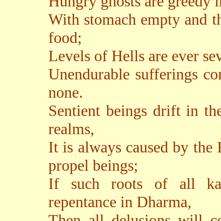
Hungry ghosts are greedy i
With stomach empty and thr
food;
Levels of Hells are ever seve
Unendurable sufferings con
none.
Sentient beings drift in th
realms,
It is always caused by the
propel beings;
If such roots of all k
repentance in Dharma,
Then all delusions will c