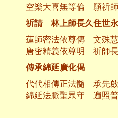
空樂大喜無等倫 願祈
祈請 林上師長久住世
蓮師密法依尊傳 文殊
唐密精義依尊明 祈師
傳承綿延廣化偈
代代相傳正法髓 承先
綿延法脈聖眾守 遍照