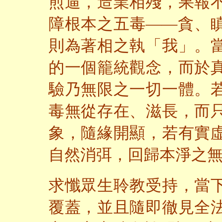
煎逼，造業相殘，果報
障根本之五毒——貪、
則為著相之執「我」。
的一個籠統觀念，而於
驗乃無限之一切一體。
毒無從存在、滋長，而
象，隨緣開顯，若有實
自然消弭，回歸本淨之
求懺眾生聆教受持，當
覆蓋，並且隨即徹見全