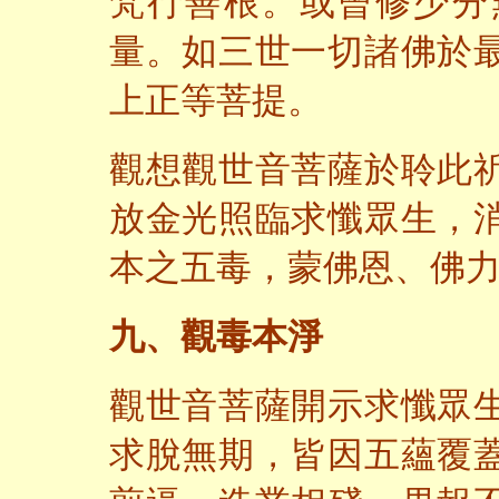
梵行善根。或曾修少分
量。如三世一切諸佛於
上正等菩提。
觀想觀世音菩薩於聆此
放金光照臨求懺眾生，
本之五毒，蒙佛恩、佛
九、觀毒本淨
觀世音菩薩開示求懺眾
求脫無期，皆因五蘊覆