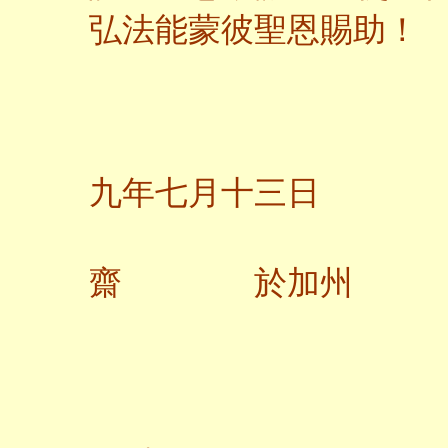
弘法能蒙彼聖恩賜助！
二
九年七月十三日
齋 於加州