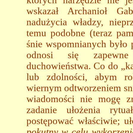
których narzędzie nie je
wskazał Archanioł Gab
nadużycia władzy, niepr
temu podobne (teraz pami
śnie wspomnianych było p
odnosi się zapewne
duchowieństwa. Co do „ka
lub zdolności, abym r
wiernym odtworzeniem snu
wiadomości nie mogę zr
zadanie ułożenia rytu
postępować właściwie; uł
pokutny w celu wykorzenie