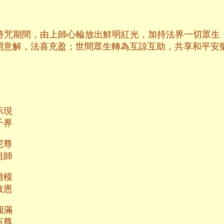
持咒期間，由上師心輪放出鮮明紅光，加持法界一切眾生
開意解，法喜充盈；世間眾生轉為互諒互助，共享和平安
示現
千界
尼尊
祖師
楷模
教恩
圓滿
百尊