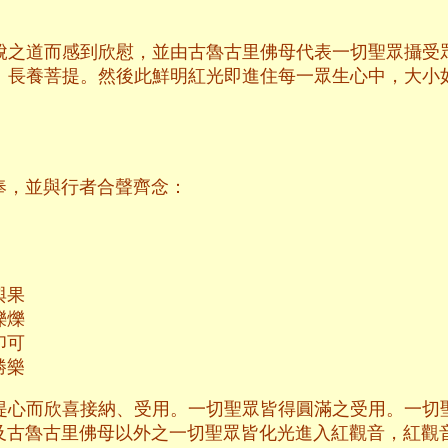
脫之道而感到欣慰，並由古魯古里佛母代表一切聖眾攝受
、長養菩提。然後此鮮明紅光即進住每一眾生心中，大小
奉，並與行者合聲齊念：
；
。
與果
爍爍
印可
勝樂
提心而欣喜接納、受用。一切聖眾皆得圓滿之受用。一切
及古魯古里佛母以外之一切聖眾皆化光進入紅觀音，紅觀