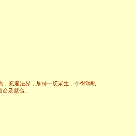
光，充遍法界，加持一切眾生，令得消執
壽命及慧命。