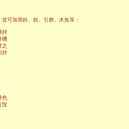
，並可加用鈴、鼓、引磬、木魚等：
攝持
群機
愛之
加持
持色
近悅