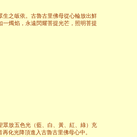
眾生之皈依。古魯古里佛母從心輪放出鮮
如一燭焰，永遠閃耀菩提光芒，照明菩提
聖眾放五色光（藍、白、黃、紅、綠）充
音再化光降頂進入古魯古里佛母心中。