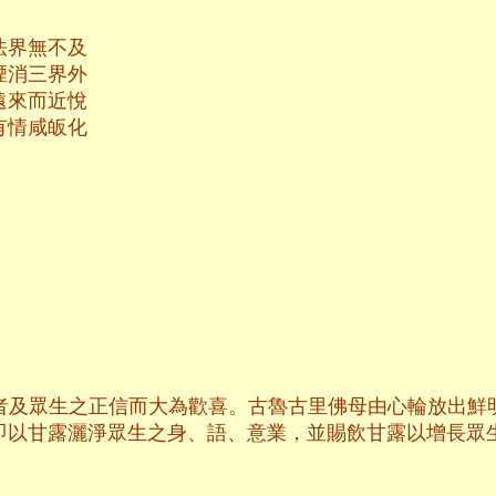
法界無不及
煙消三界外
遠來而近悅
有情咸皈化
者及眾生之正信而大為歡喜。古魯古里佛母由心輪放出鮮
即以甘露灑淨眾生之身、語、意業，並賜飲甘露以增長眾