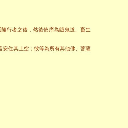
緊隨行者之後，然後依序為餓鬼道、畜生
音安住其上空；彼等為所有其他佛、菩薩