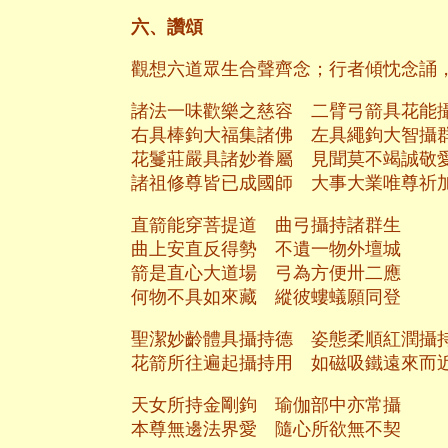
六、讚頌
觀想六道眾生合聲齊念；行者傾忱念誦
諸法一味歡樂之慈容 二臂弓箭具花能
右具棒鉤大福集諸佛 左具繩鉤大智攝
花鬘莊嚴具諸妙眷屬 見聞莫不竭誠敬
諸祖修尊皆已成國師 大事大業唯尊祈
直箭能穿菩提道 曲弓攝持諸群生
曲上安直反得勢 不遺一物外壇城
箭是直心大道場 弓為方便卅二應
何物不具如來藏 縱彼螻蟻願同登
聖潔妙齡體具攝持德 姿態柔順紅潤攝
花箭所往遍起攝持用 如磁吸鐵遠來而
天女所持金剛鉤 瑜伽部中亦常攝
本尊無邊法界愛 隨心所欲無不契