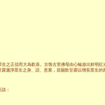
眾生之正信而大為歡喜。古魯古里佛母由心輪放出鮮明紅
甘露灑淨眾生之身、語、意業，並賜飲甘露以增長眾生的
祈請：