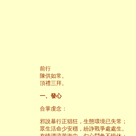
前行
陳供如常。
頂禮三拜。
一、發心
合掌虔念：
邪說暴行正猖狂，生態環境已失常；
眾生活命少安穩，紛諍戰爭處處生。