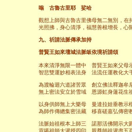
嗡 古魯古里耶 娑哈
觀想上師與古魯古里佛母無二無別，在
光照拂，身心清淨，福慧善根增長，心
九、祈請法脈傳承加持
普賢王如來壇城法脈皈依境祈請頌
本來清淨無限一體中
普賢王如來父母
智悲雙運妙相表法身 法流任運教化大
為渡輪迴六道諸苦眾 創立佛法釋迦牟
無上密法安立於雪域 恩源虹身蓮花生
以身供師無上大樂母 曼達拉娃垂教示
為師作傳總集密法藏 移喜磋嘉弘傳密
法脈始祖根本上師三 諾那活佛開示大
貢噶祖師大灌授四印 親尊師祖灌盡五