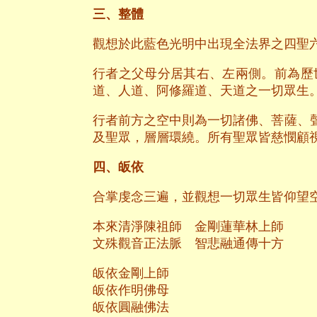
三、整體
觀想於此藍色光明中出現全法界之四聖
行者之父母分居其右、左兩側。前為歷
道、人道、阿修羅道、天道之一切眾生
行者前方之空中則為一切諸佛、菩薩、
及聖眾，層層環繞。所有聖眾皆慈憫顧
四、皈依
合掌虔念三遍，並觀想一切眾生皆仰望
本來清淨陳祖師 金剛蓮華林上師
文殊觀音正法脈 智悲融通傳十方
皈依金剛上師
皈依作明佛母
皈依圓融佛法