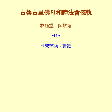
古魯古里佛母和睦法會儀軌
林鈺堂上師敬編
M4A
簡繁轉換 - 繁體