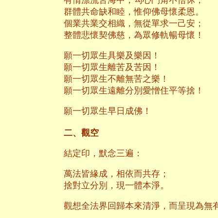
有情漂流苦海中，勾心鬥角不悟休；
群體共命缺和睦，惟仰佛母懷柔恩。
個業共業交相織，無從單求一己安；
整體悲懷契佛慈，為眾修軌暢母懷！
願一切眾生具樂及樂因！
願一切眾生離苦及苦因！
願一切眾生不離無苦之樂！
願一切眾生遠離分別愛憎住平等捨！
願一切眾生早日成佛！
二、觀空
結定印，默念三遍：
萬法皆緣成，相依而共存；
捨對立分別，現一體本淨。
觀想全法界回歸本來清淨，而呈現為無