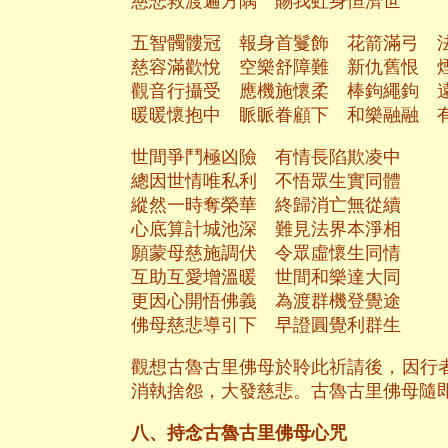
慈悲救渡遍方隅 賜我虹身恒濟世
五智髑髏冠 報身首鬘飾 花箭滿弓 
慈容滿歡悅 空樂舒障難 新仇舊恨 
觀音行攝受 應機施懷柔 棒鉤繩鉤 
暖暖懷抱中 眽眽眷顧下 和樂融融 
世間爭鬥極凶險 有情長陷欺凌中
總因世情唯私利 不悟眾生實同體
縱然一時奪榮華 終歸消亡無從續
心底算計城池深 難見法界本淨相
願蒙母慈施調伏 令眾虛懷生同情
互助互愛增溫暖 世間和樂達大同
更因心開悟佛義 為渡群機登覺途
佛母慈悲導引下 早證圓覺利群生
觀想古魯古里佛母於聆此祈請後，因行
消執捨怨，大發慈悲。古魯古里佛母隨
八、持念古魯古里佛母心咒