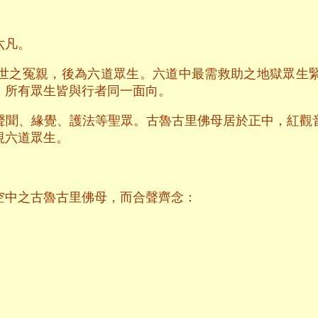
六凡。
世之冤親，後為六道眾生。六道中最需救助之地獄眾生
。所有眾生皆與行者同一面向。
聲聞、緣覺、護法等聖眾。古魯古里佛母居於正中，紅觀
視六道眾生。
空中之古魯古里佛母，而合聲齊念：