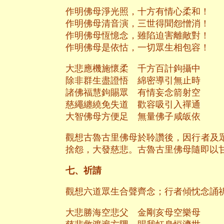
作明佛母淨光照，十方有情心柔和！
作明佛母清音演，三世得聞怨憎消！
作明佛母恆憶念，雖陷迫害離敵對！
作明佛母是依怙，一切眾生相包容！
大悲應機施懷柔 千方百計鉤攝中
除非群生盡證悟 綿密導引無止時
諸佛福慧鉤賜眾 有情妄念箭射空
慈繩纏繞免失道 歡容吸引入禪通
大智佛母方便足 無量佛子咸皈依
觀想古魯古里佛母於聆讚後，因行者及
捨怨，大發慈悲。古魯古里佛母隨即以
七、祈請
觀想六道眾生合聲齊念；行者傾忱念誦
大悲勝海空悲父 金剛亥母空樂母