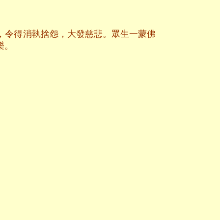
，令得消執捨怨，大發慈悲。眾生一蒙佛
樂。