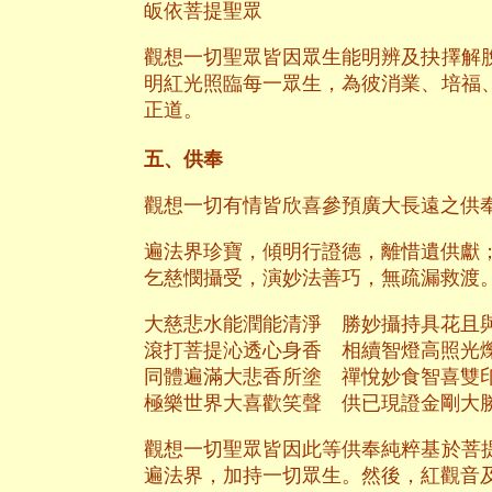
皈依菩提聖眾
觀想一切聖眾皆因眾生能明辨及抉擇解
明紅光照臨每一眾生，為彼消業、培福
正道。
五、供奉
觀想一切有情皆欣喜參預廣大長遠之供
遍法界珍寶，傾明行證德，離惜遺供獻
乞慈憫攝受，演妙法善巧，無疏漏救渡
大慈悲水能潤能清淨 勝妙攝持具花且
滾打菩提沁透心身香 相續智燈高照光
同體遍滿大悲香所塗 禪悅妙食智喜雙
極樂世界大喜歡笑聲 供已現證金剛大
觀想一切聖眾皆因此等供奉純粹基於菩
遍法界，加持一切眾生。然後，紅觀音