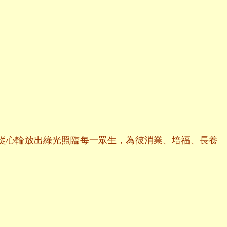
從心輪放出綠光照臨每一眾生，為彼消業、培福、長養