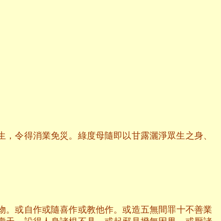
生，令得消業免災。綠度母隨即以甘露灑淨眾生之身、
物。或自作或隨喜作或教他作。或造五無間罪十不善業