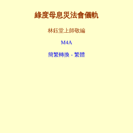
綠度母息災法會儀軌
林鈺堂上師敬編
M4A
簡繁轉換 - 繁體