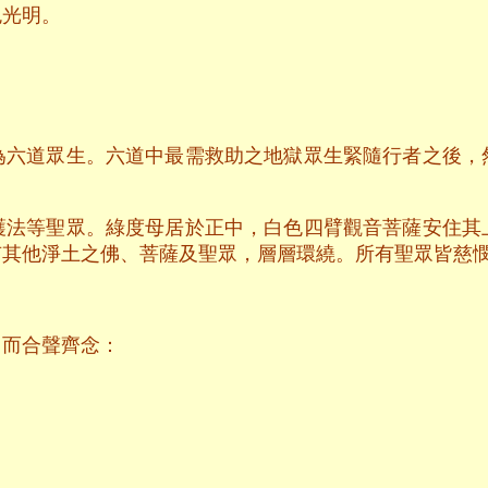
色光明。
為六道眾生。六道中最需救助之地獄眾生緊隨行者之後，
護法等聖眾。綠度母居於正中，白色四臂觀音菩薩安住其
有其他淨土之佛、菩薩及聖眾，層層環繞。所有聖眾皆慈
，而合聲齊念：