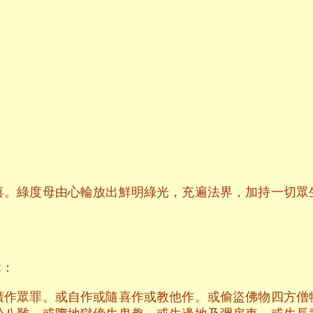
喜。綠度母由心輪放出鮮明綠光，充遍法界，加持一切眾
障：
廣作眾罪。或自作或隨喜作或教他作。或偷盜佛物四方僧