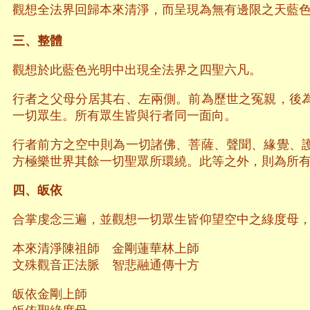
觀想全法界回歸本來清淨，而呈現為無有邊限之天藍
三、整體
觀想於此藍色光明中出現全法界之四聖六凡。
行者之父母分居其右、左兩側。前為歷世之冤親，後
一切眾生。所有眾生皆與行者同一面向。
行者前方之空中則為一切諸佛、菩薩、聲聞、緣覺、
方極樂世界其餘一切聖眾所環繞。此等之外，則為所
四、皈依
合掌虔念三遍，並觀想一切眾生皆仰望空中之綠度母
本來清淨陳祖師 金剛蓮華林上師
文殊觀音正法脈 智悲融通傳十方
皈依金剛上師