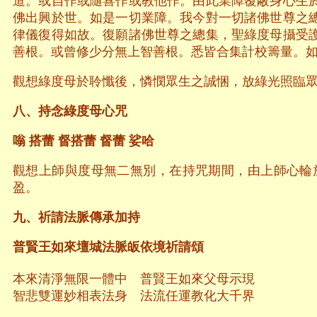
道。或自作或隨喜作或教他作。由此業障覆蔽身心生
佛出興於世。如是一切業障。我今對一切諸佛世尊之
律儀復得如故。復願諸佛世尊之總集，聖綠度母攝受
善根。或曾修少分無上智善根。悉皆合集計校籌量。
觀想綠度母於聆懺後，憐憫眾生之誠悃，放綠光照臨
八、持念綠度母心咒
嗡
搭蕾
督搭蕾
督蕾
娑哈
觀想上師與度母無二無別，在持咒期間，由上師心輪
盈。
九、祈請法脈傳承加持
普賢王如來壇城法脈皈依境祈請頌
本來清淨無限一體中 普賢王如來父母示現
智悲雙運妙相表法身 法流任運教化大千界