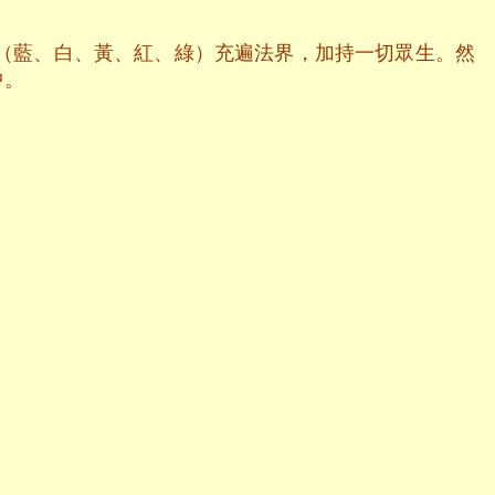
（藍、白、黃、紅、綠）充遍法界，加持一切眾生。然
中。