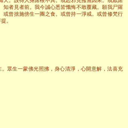
壽天。設得人身諸根不具。或起邪見撥無因果。或厭諸
。知者見者前。我今誠心悉皆懺悔不敢覆藏。願我尸羅
。或曾捨施傍生一團之食。或曾持一淨戒。或曾修梵行
菩提。
在。眾生一蒙佛光照拂，身心清淨，心開意解，法喜充