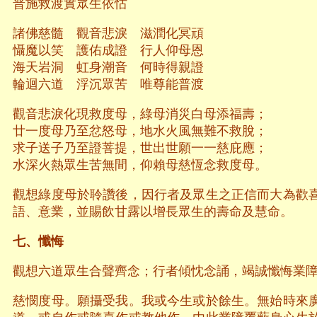
普施救渡實眾生依怙
諸佛慈髓 觀音悲淚 滋潤化冥頑
懾魔以笑 護佑成證 行人仰母恩
海天岩洞 虹身潮音 何時得親證
輪迴六道 浮沉眾苦 唯尊能普渡
觀音悲淚化現救度母，綠母消災白母添福壽；
廿一度母乃至忿怒母，地水火風無難不救脫；
求子送子乃至證菩提，世出世願一一慈庇應；
水深火熱眾生苦無間，仰賴母慈恆念救度母。
觀想綠度母於聆讚後，因行者及眾生之正信而大為歡
語、意業，並賜飲甘露以增長眾生的壽命及慧命。
七、懺悔
觀想六道眾生合聲齊念；行者傾忱念誦，竭誠懺悔業
慈憫度母。願攝受我。我或今生或
於
餘生。無始時來