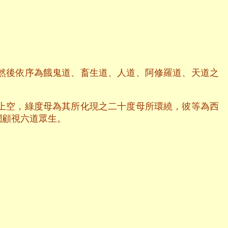
然後依序為餓鬼道、畜生道、人道、阿修羅道、天道之
上空，綠度母為其所化現之二十度母所環繞，彼等為西
憫顧視六道眾生。