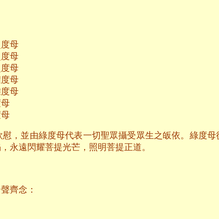
災度母
災度母
災度母
度母
難度母
王度母
母
欣慰，並由綠度母代表一切聖眾攝受眾生之皈依。綠度母
焰，永遠閃耀菩提光芒，照明菩提正道。
合聲齊念：