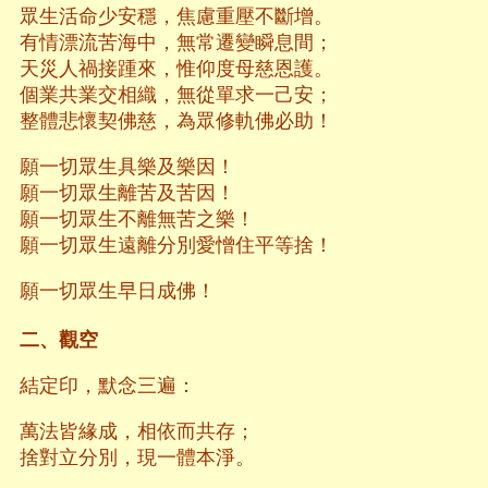
眾生活命少安穩，焦慮重壓不斷增。
有情漂流苦海中，無常遷變瞬息間；
天災人禍接踵來，惟仰度母慈恩護。
個業共業交相織，無從單求一己安；
整體悲懷契佛慈，為眾修軌佛必助！
願一切眾生具樂及樂因！
願一切眾生離苦及苦因！
願一切眾生不離無苦之樂！
願一切眾生遠離分別愛憎住平等捨！
願一切眾生早日成佛！
二、觀空
結定印，默念三遍：
萬法皆緣成，相依而共存；
捨對立分別，現一體本淨。