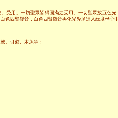
納、受用。一切聖眾皆得圓滿之受用。一切聖眾放五色光
入白色四臂觀音，白色四臂觀音再化光降頂進入綠度母心
、鼓、引磬、木魚等：