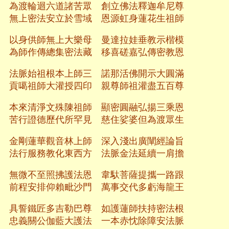
為渡輪迴六道諸苦眾 創立佛法釋迦牟尼尊
無上密法安立於雪域 恩源虹身蓮花生祖師
以身供師無上大樂母 曼達拉娃垂教示楷模
為師作傳總集密法藏 移喜磋嘉弘傳密教恩
法脈始祖根本上師三 諾那活佛開示大圓滿
貢噶祖師大灌授四印 親尊師祖灌盡五百尊
本來清淨文殊陳祖師 顯密圓融弘揚三乘恩
苦行證德歷代所罕見 慈住娑婆但為渡眾生
金剛蓮華觀音林上師 深入淺出廣闡經論旨
法行服務教化東西方 法脈金法延續一肩擔
無微不至照拂護法恩 韋馱菩薩提攜一路跟
前程安排仰賴毗沙門 萬事交代多虧海龍王
具誓鐵匠多吉勒巴尊 如護蓮師扶持密法根
忠義關公伽藍大護法 一本赤忱除障安法脈