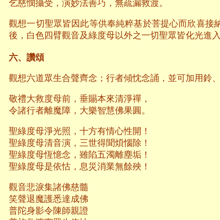
乞慈憫攝受，演妙法善巧，無疏漏救渡。
觀想一切聖眾皆因此等供奉純粹基於菩提心而欣喜接
後，白色四臂觀音及綠度母以外之一切聖眾皆化光進
六、讚頌
觀想六道眾生合聲齊念；行者傾忱念誦，並可加用鈴
敬禮大救度母前，垂賜本來清淨禪，
令諸行者離魔障，大樂智慧佛果圓。
聖綠度母淨光照，十方有情心性開！
聖綠度母清音演，三世得聞煩惱除！
聖綠度母恆憶念，雖陷五濁離塵垢！
聖綠度母是依怙，息災消業無餘殃！
觀音悲淚集諸佛慈髓
笑聲退魔護悉達成佛
普陀身影令陳師親證