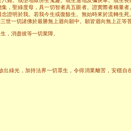
於八難。或墮地獄傍生鬼趣。或生邊地及彌戾車。或生長
總集，聖綠度母，具一切智者具五眼者。證實際者稱量者
護念證明於我。若我今生或復餘生。無始時來於流轉生死
如三世一切諸佛於最勝無上迴向願中。願皆迴向無上正等
眾生，消盡彼等一切業障。
放出綠光，加持法界一切眾生，令得消業離苦，安穩自