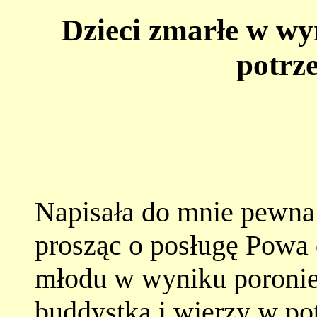
Dzieci zmarłe w wy
potrz
Napisała do mnie pewna
prosząc o posługę Powa dl
młodu w wyniku poronień
buddystką i wierzy w po