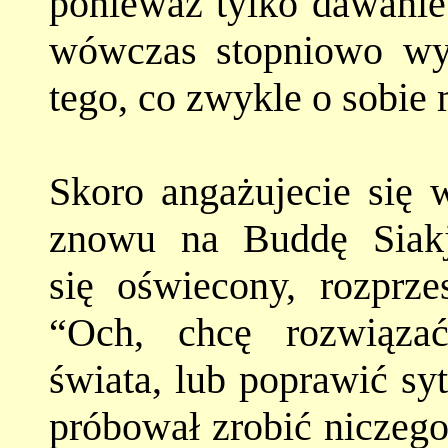
ponieważ tylko dawanie 
wówczas stopniowo wy
tego, co zwykle o sobie 
Skoro angażujecie się 
znowu na Buddę Siakj
się oświecony, rozprze
“Och, chcę rozwiąza
świata, lub poprawić sy
próbował zrobić niczego