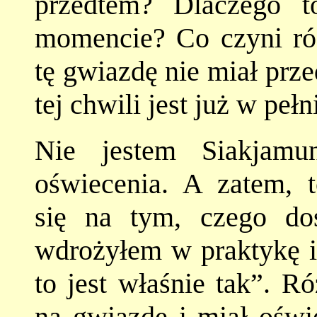
przedtem? Dlaczego 
momencie? Co czyni róż
tę gwiazdę nie miał prz
tej chwili jest już w peł
Nie jestem Siakjamu
oświecenia. A zatem, 
się na tym, czego do
wdrożyłem w praktykę i
to jest właśnie tak”. R
na gwiazdę i miał oświe