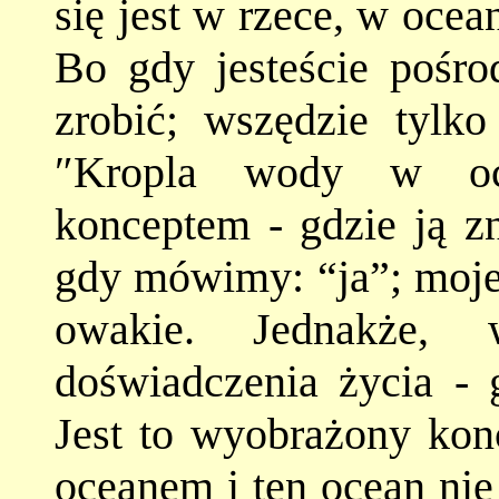
się jest w rzece, w ocean
Bo gdy jesteście pośro
zrobić; wszędzie tylko
″Kropla wody w oce
konceptem - gdzie ją z
gdy mówimy: “ja”; moje “
owakie. Jednakże, 
doświadczenia życia - g
Jest to wyobrażony konc
oceanem i ten ocean nie