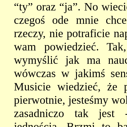
“ty” oraz “ja”. No wiec
czegoś ode mnie chc
rzeczy, nie potraficie 
wam powiedzieć. Tak
wymyślić jak ma naucz
wówczas w jakimś sensi
Musicie wiedzieć, że po
pierwotnie, jesteśmy wo
zasadniczo tak jest 
jednością. Brzmi to b