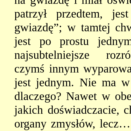
patrzył przedtem, je
gwiazdę”; w tamtej chw
jest po prostu jedny
najsubtelniejsze ro
czymś innym wyparował
jest jednym. Nie ma w
dlaczego? Nawet w obec
jakich doświadczacie, c
organy zmysłów, lecz… 