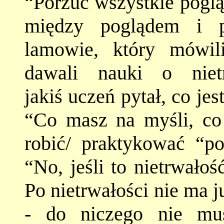
“Porzuć wszystkie poglą
między poglądem i p
lamowie, który mówili
dawali nauki o niet
jakiś uczeń pytał, co je
“Co masz na myśli, c
robić/ praktykować “po
“No, jeśli to nietrwało
Po nietrwałości nie ma j
- do niczego nie mus