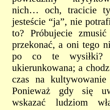
nich… och, tracicie t
jesteście “ja”, nie potra
to? Próbujecie zmusić
przekonać, a oni tego n
po co te wysiłki? 
ukierunkowana; a chodzi
czas na kultywowanie
Ponieważ gdy się uwol
wskazać ludziom wła