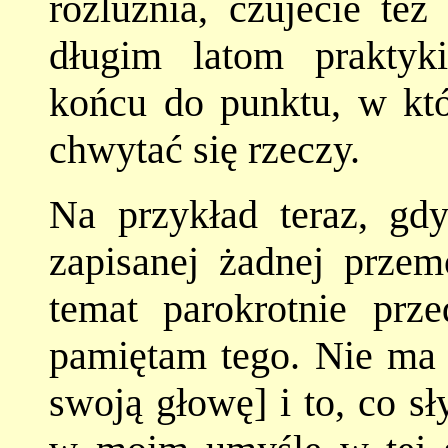
rozluźnia, czujecie też
długim latom praktyk
końcu do punktu, w któ
chwytać się rzeczy.
Na przykład teraz, gd
zapisanej żadnej przem
temat parokrotnie prz
pamiętam tego. Nie ma 
swoją głowę] i to, co sł