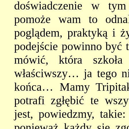
doświadczenie w tym 
pomoże wam to odnal
poglądem, praktyką i ż
podejście powinno być t
mówić, która szkoła 
właściwszy… ja tego n
końca… Mamy Tripitak
potrafi zgłębić te wsz
jest, powiedzmy, takie
ponieważ każdy się zgo