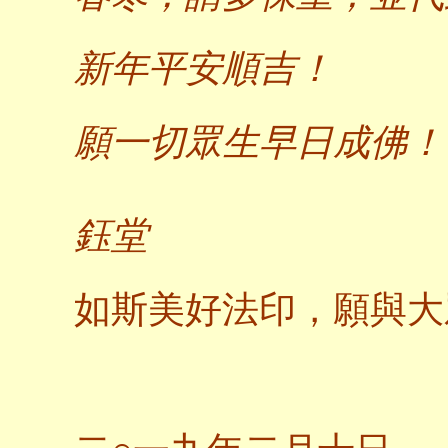
新年平安順吉！
願一切眾生早日成佛！
鈺堂
如斯美好法印，願與大