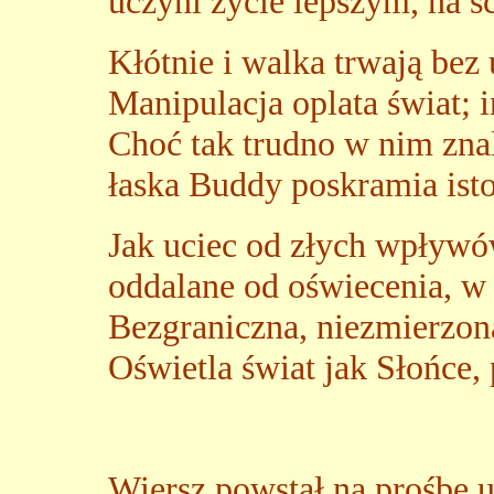
uczyni życie lepszym, na ś
Kłótnie i walka trwają bez 
Manipulacja oplata świat; i
Choć tak trudno w nim zna
łaska Buddy poskramia isto
Jak uciec od złych wpływów
oddalane od oświecenia, w
Bezgraniczna, niezmierzona
Oświetla świat jak Słońce,
Wiersz powstał na prośbę 