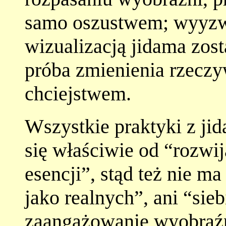
samo oszustwem; wyyzwal
wizualizacją jidama zost
próba zmienienia rzeczy
chciejstwem.
Wszystkie praktyki z ji
się właściwie od “rozwij
esencji”, stąd też nie m
jako realnych”, ani “sie
zaangażowanie wyobraźn