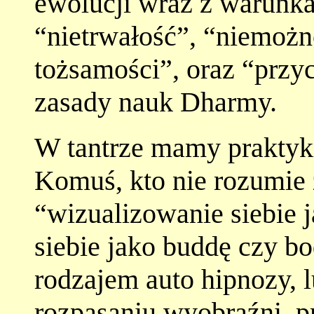
ewolucji wraz z warunk
“nietrwałość”, “niemożn
tożsamości”, oraz “przy
zasady nauk Dharmy.
W tantrze mamy praktyki
Komuś, kto nie rozumie
“wizualizowanie siebie j
siebie jako buddę czy b
rodzajem auto hipnozy, 
rozpasaniu wyobraźni, p