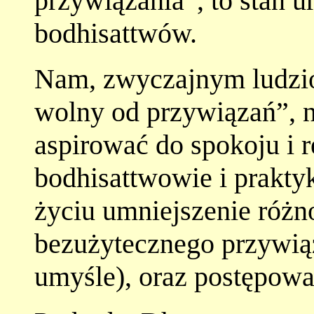
przywiązania”, to stan u
bodhisattwów.
Nam, zwyczajnym ludzio
wolny od przywiązań”, 
aspirować do spokoju i 
bodhisattwowie i prakt
życiu umniejszenie różn
bezużytecznego przywiąz
umyśle), oraz postępowa