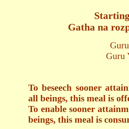
Startin
Gatha na roz
Guru
Guru 
To beseech sooner attain
all beings, this meal is of
To enable sooner attainme
beings, this meal is cons