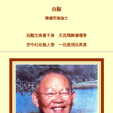
自顯
陳健民瑜伽士
自顯文殊童子身 天花飛舞滿壇香
空中幻化無人管 一任痕消法界真