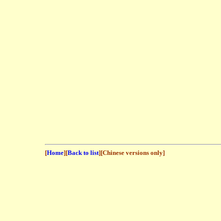
[
Home
][
Back to list
][Chinese versions only]