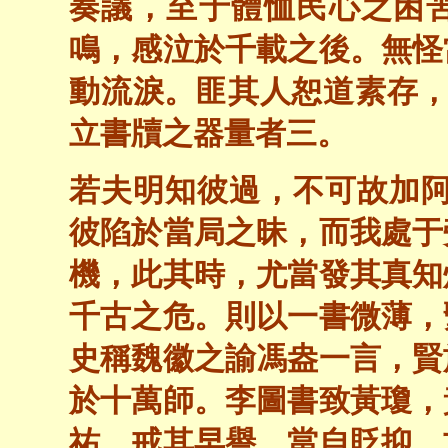
奏議，至于體恤民心之困
鳴，感泣於千載之後。無怪
動流淚。匪其人恕道素存，
立書牘之器量者三。
若夫明知彼過，不可故加阿
彼陷於當局之昧，而我處于
機，此其時，尤當發其真知
千古之危。則以一書微薄，
史稱魏徽之諭馮盎一言，賢
於十萬師。李圖書致黃瓊，
祐，戒其早譽，當自貶抑。