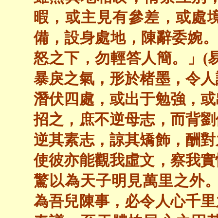
暇，或主見有參差，或處
備，設身處地，陳辭委婉。
怒之下，勿輕答人簡。」(
暴戾之氣，形於楮墨，令人
潛伏四處，或出于勉強，或
招之，庶不逆母志，而背劉
逆其素志，諒其矯飾，酬對
使彼亦能觀我虛文，察我實
驚以為天子明見萬里之外。
為吾兒陳事，必令人心千里