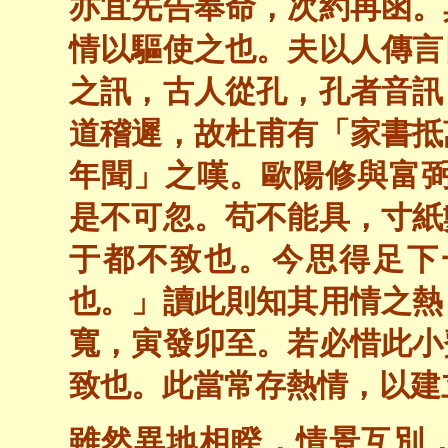
亦宜先告奉命，次約再函。
情以驅使之也。夫以人傳言
之訊，古人從孔，孔者音訊
道稽遲，故杜甫有「家書抵
年聞」之嘆。歐陽修與富弼
是不可忽。苟不能具，寸紙
于都不致也。今思得足下
也。」讀此則知其用情之熱
寬，寅發卯至。若必惜此小
致也。此當常存熱情，以建
雖然異地相睽，情景互別