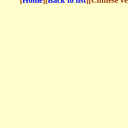
[
Home
][
Back to list
][Chinese ve