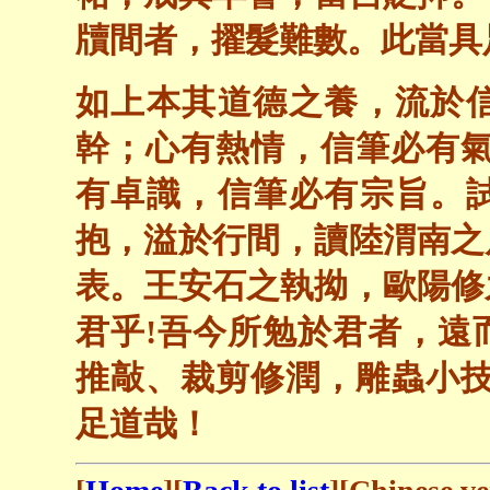
牘間者，擢髮難數。此當具
如上本其道德之養，流於
幹；心有熱情，信筆必有氣
有卓識，信筆必有宗旨。
抱，溢於行間，讀陸渭南之
表。王安石之執拗，歐陽修
君乎!吾今所勉於君者，遠
推敲、裁剪修潤，雕蟲小技
足道哉！