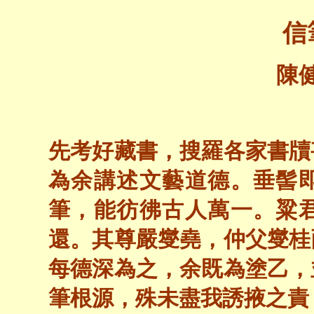
信
陳
先考好藏書，搜羅各家書牘
為余講述文藝道德。垂髻
筆，能彷彿古人萬一。粱
還。其尊嚴燮堯，仲父燮桂
每德深為之，余既為塗乙，
筆根源，殊未盡我誘掖之責