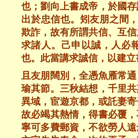
也；劉向上書成帝，於國存
出於忠信也。矧友朋之間，
欺詐，故有所謂共信、互信
求諸人。己申以誠，人必
也。此當講求誠信，以建立
且友朋闊別，全憑魚雁常通
瑜其節。三秋結想，千里共
異域，宦遊京都，或託妻寄
故必竭其熱情，得書必覆，
寧可多費郵資，不欲勞人遠