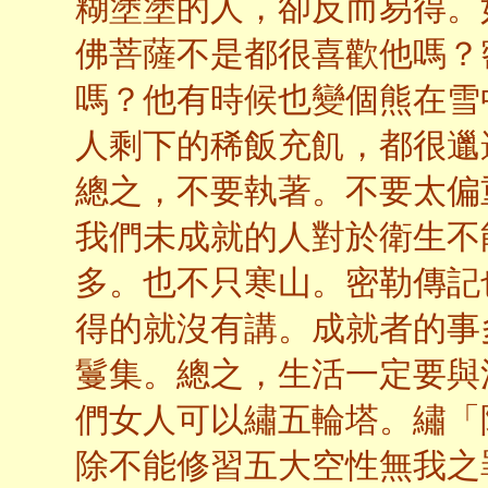
糊塗塗的人，卻反而易得。
佛菩薩不是都很喜歡他嗎？
嗎？他有時候也變個熊在雪
人剩下的稀飯充飢，都很邋
總之，不要執著。不要太偏
我們未成就的人對於衛生不
多。也不只寒山。密勒傳記
得的就沒有講。成就者的事
鬘集。總之，生活一定要與
們女人可以繡五輪塔。繡「
除不能修習五大空性無我之