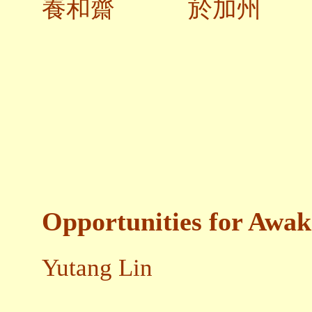
養和齋 於加州
Opportunities for Awak
Yutang Lin