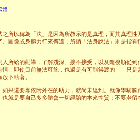
繁體
法之所以稱為「法」是因為所教示的是真理，而其真理性
字、圖像或身體力行來傳達；所謂「法身說法」則是指有
別人所給的勸導，了解淺深、接不接受，以及隨後順從到
有情，即使目前無法可施，也還是有可能得渡的——只是
願放下執著。
；如果還要靠依附外在的助力，就尚未達到。就像學騎腳
，也就是要自己多多體會一切經驗的本來性質；不要老留