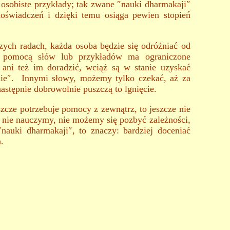
sobiste przykłady; tak zwane ″nauki dharmakaji″
oświadczeń i dzięki temu osiąga pewien stopień
ych radach, każda osoba będzie się odróżniać od
za pomocą słów lub przykładów ma ograniczone
 ani też im doradzić, wciąż są w stanie uzyskać
nie″. Innymi słowy, możemy tylko czekać, aż za
stępnie dobrowolnie puszczą to lgnięcie.
szcze potrzebuje pomocy z zewnątrz, to jeszcze nie
o nie nauczymy, nie możemy się pozbyć zależności,
auki dharmakaji″, to znaczy: bardziej doceniać
.