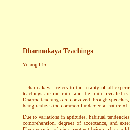
Dharmakaya Teachings
Yutang Lin
″Dharmakaya″ refers to the totality of all exper
teachings are on truth, and the truth revealed i
Dharma teachings are conveyed through speeches, 
being realizes the common fundamental nature of a
Due to variations in aptitudes, habitual tendencie
comprehension, degrees of acceptance, and exten
Dharma point of view, sentient beings who could 