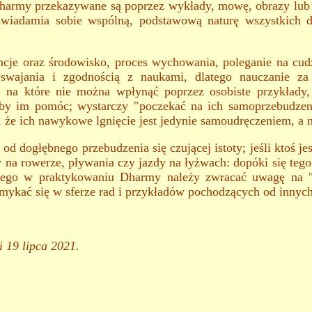
army przekazywane są poprzez wykłady, mowę, obrazy lub o
świadamia sobie wspólną, podstawową naturę wszystkich d
cje oraz środowisko, proces wychowania, poleganie na cudz
zyswajania i zgodnością z naukami, dlatego nauczanie 
 na które nie można wpłynąć poprzez osobiste przykłady,
 aby im pomóc; wystarczy ″poczekać na ich samoprzebudze
e ich nawykowe lgnięcie jest jedynie samoudręczeniem, a na
d dogłębnego przebudzenia się czującej istoty; jeśli ktoś je
dy na rowerze, pływania czy jazdy na łyżwach: dopóki się teg
tego w praktykowaniu Dharmy należy zwracać uwagę na ″n
mykać się w sferze rad i przykładów pochodzących od innych
i 19 lipca 2021.