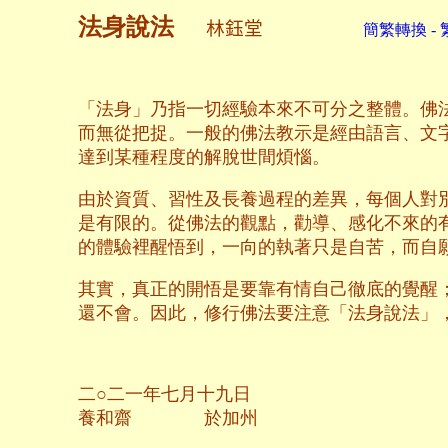
法身說法
林鈺堂
簡繁轉換 - 
「法身」乃指一切經驗本來不可分之整體。佛
而無從把捉。一般的佛法教示是經由語言、文
達到某種程度的解脫世間煩惱。
由於資質、習性及長養過程的差異，每個人對
是有限的。從佛法的觀點，勸導、感化不來的
的體驗裡醒悟到，一向的執著只是自苦，而自
其實，真正的開悟是要靠有情自己徹底的覺醒
還不會。因此，修行佛法要注意「法身說法」
二○二一年七月十九日
養和齋 於加州