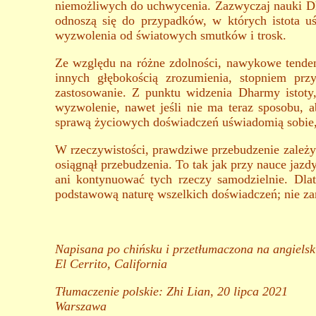
niemożliwych do uchwycenia. Zazwyczaj nauki Dh
odnoszą się do przypadków, w których istota u
wyzwolenia od światowych smutków i trosk.
Ze względu na różne zdolności, nawykowe tenden
innych głębokością zrozumienia, stopniem pr
zastosowanie. Z punktu widzenia Dharmy istoty,
wyzwolenie, nawet jeśli nie ma teraz sposobu,
sprawą życiowych doświadczeń uświadomią sobie, ż
W rzeczywistości, prawdziwe przebudzenie zależy o
osiągnął przebudzenia. To tak jak przy nauce jaz
ani kontynuować tych rzeczy samodzielnie. Dla
podstawową naturę wszelkich doświadczeń; nie za
Napisana po chińsku i przetłumaczona na angielsk
El Cerrito, California
Tłumaczenie polskie:
Zhi Lian, 20 lipca 2021
Warszawa