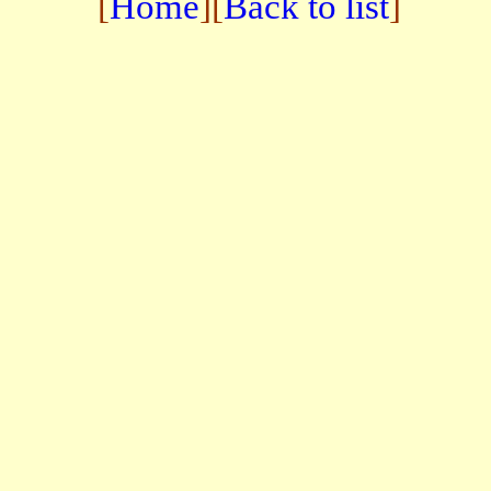
[
Home
][
Back to list
]