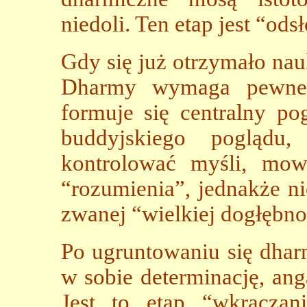
niedoli. Ten etap jest “od
Gdy się już otrzymało nau
Dharmy wymaga pewneg
formuje się centralny po
buddyjskiego poglądu
kontrolować myśli, mowę
“rozumienia”, jednakże ni
zwanej “wielkiej dogłębno
Po ugruntowaniu się dha
w sobie determinację, an
Jest to etap “wkraczan