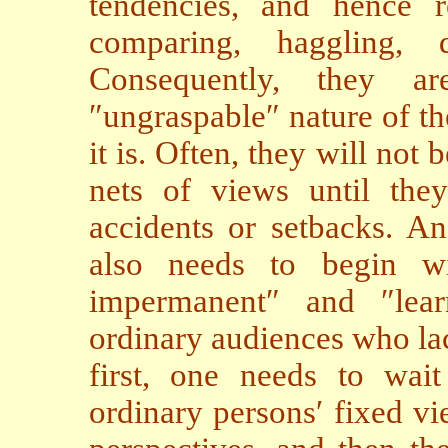
tendencies, and hence 
comparing, haggling, 
Consequently, they a
″ungraspable″ nature of the
it is. Often, they will not 
nets of views until the
accidents or setbacks. A
also needs to begin wi
impermanent″ and ″lea
ordinary audiences who lack
first, one needs to wai
ordinary persons′ fixed v