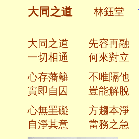
林鈺堂
大同之道
大同之道 先容再融
一切相通 何來對立
心存藩籬 不唯隔他
實即自囚 豈能解脫
心無罣礙 方趨本淨
自淨其意 當務之急