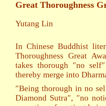
Great Thoroughness G
Yutang Lin
In Chinese Buddhist liter
Thoroughness Great Awa
takes thorough ″no self″
thereby merge into Dharm
″Being thorough in no sel
Diamond Sutra″, ″no notio