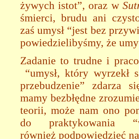
żywych istot”, oraz w
Sut
śmierci, brudu ani czysto
zaś umysł “jest bez przyw
powiedzielibyśmy, że umys
Zadanie to trudne i prac
“umysł, który wyrzekł si
przebudzenie” zdarza si
mamy bezbłędne zrozumie
teorii, może nam ono po
do praktykowania “w
również podpowiedzieć naj