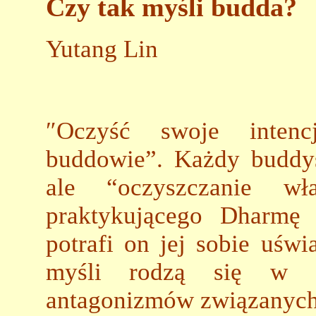
Czy tak myśli budda?
Yutang Lin
″Oczyść swoje intenc
buddowie”. Każdy buddys
ale “oczyszczanie wł
praktykującego Dharmę 
potrafi on jej sobie uśw
myśli rodzą się w 
antagonizmów związanych 