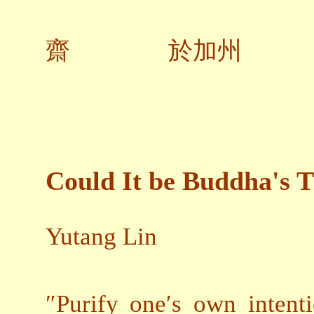
齋 於加州
Could It be Buddha's 
Yutang Lin
″Purify one′s own intenti