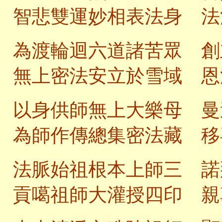
智悲雙運妙相表法身 法
為渡輪迴六道諸苦眾 創
無上密法安立於雪域 恩
以身供師無上大樂母 曼
為師作傳總集密法藏 移
法脈始祖根本上師三 諾
貢噶祖師大灌授四印 親