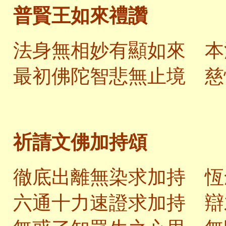
普賢王如來禮讚
法身無相妙有顯如來 本
最初佛陀智悲無止境 慈
祈請文佛加持頌
徹底出離無染求加持 恆
六通十力速證求加持 辯