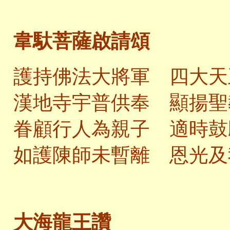
韋馱菩薩啟請頌
護持佛法大將軍 四大天
漢地寺宇普供奉 顯揚聖
眷顧行人為親子 適時鼓
如護陳師未暫離 恩光及
大海龍王讚