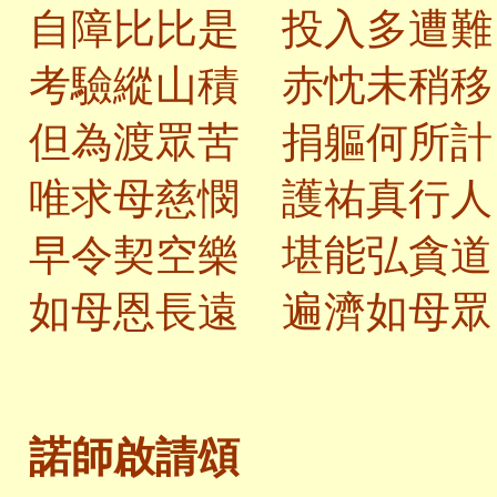
自障比比是 投入多遭難
考驗縱山積 赤忱未稍移
但為渡眾苦 捐軀何所計
唯求母慈憫 護祐真行人
早令契空樂 堪能弘貪道
如母恩長遠 遍濟如母眾
諾師啟請頌