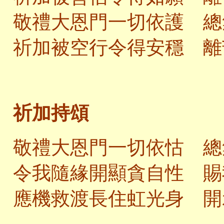
敬禮大恩門一切依護 總
祈加被空行令得安穩 離
祈加持頌
敬禮大恩門一切依怙 總
令我隨緣開顯貪自性 賜
應機救渡長住虹光身 開