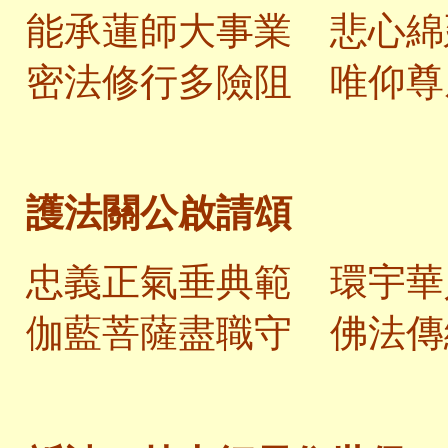
能承蓮師大事業 悲心綿
密法修行多險阻 唯仰尊
護法關公啟請頌
忠義正氣垂典範 環宇華
伽藍菩薩盡職守 佛法傳