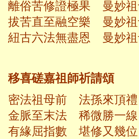
離俗苦修證極果 曼妙祖
拔苦直至融空樂 曼妙祖
紐古六法無盡恩 曼妙祖
移喜磋嘉祖師祈請頌
密法祖母前 法孫來頂禮
金脈至末法 稀微勝一線
有緣屈指數 堪修又幾位