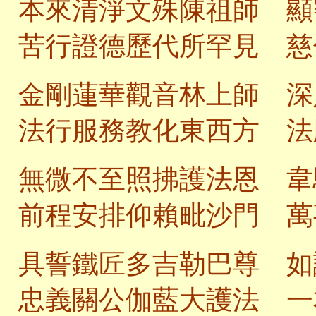
本來清淨文殊陳祖師 顯
苦行證德歷代所罕見 慈
金剛蓮華觀音林上師 深
法行服務教化東西方 法
無微不至照拂護法恩 韋
前程安排仰賴毗沙門 萬
具誓鐵匠多吉勒巴尊 如
忠義關公伽藍大護法 一