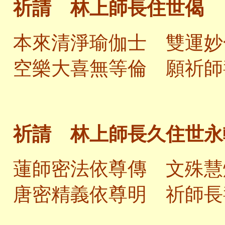
祈請 林上師長住世偈
本來清淨瑜伽士 雙運妙
空樂大喜無等倫 願祈師
祈請 林上師長久住世永
蓮師密法依尊傳 文殊慧
唐密精義依尊明 祈師長