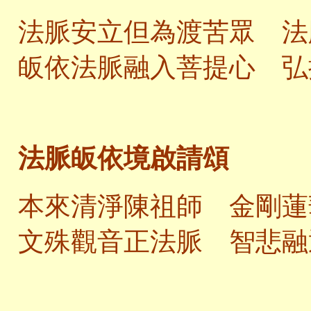
法脈安立但為渡苦眾 法
皈依法脈融入菩提心 弘
法脈皈依境啟請頌
本來清淨陳祖師 金剛蓮
文殊觀音正法脈 智悲融