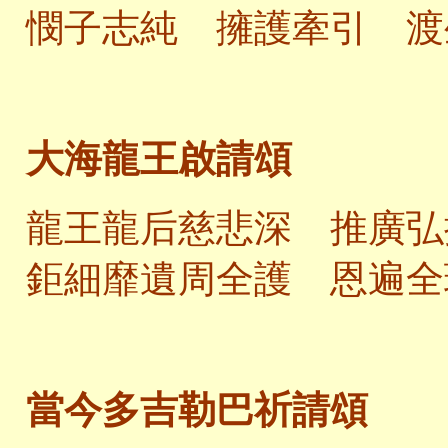
憫子志純 擁護牽引 渡
大海龍王啟請頌
龍王龍后慈悲深 推廣弘
鉅細靡遺周全護 恩遍全
當今多吉勒巴祈請頌