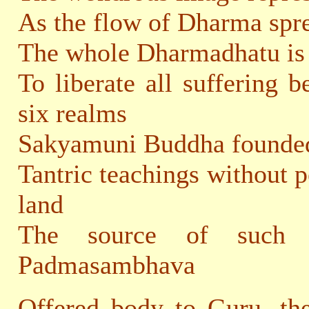
As the flow of Dharma spre
The whole Dharmadhatu is 
To liberate all suffering 
six realms
Sakyamuni Buddha founded
Tantric teachings without p
land
The source of such g
Padmasambhava
Offered body to Guru, the