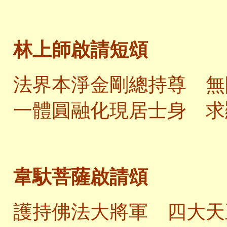
林上師啟請短頌
法界本淨金剛總持尊 無
一體圓融化現居士身 求
韋馱菩薩啟請頌
護持佛法大將軍 四大天