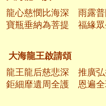
龍心慈憫比海深 雨露普
寶瓶垂納為菩提 福緣眾
大海龍王啟請頌
龍王龍后慈悲深 推廣弘
鉅細靡遺周全護 恩遍全