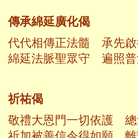
傳承綿延廣化偈
代代相傳正法髓 承先啟
綿延法脈聖眾守 遍照普
祈祐偈
敬禮大恩門一切依護 總
祈加被善信令得如願 離