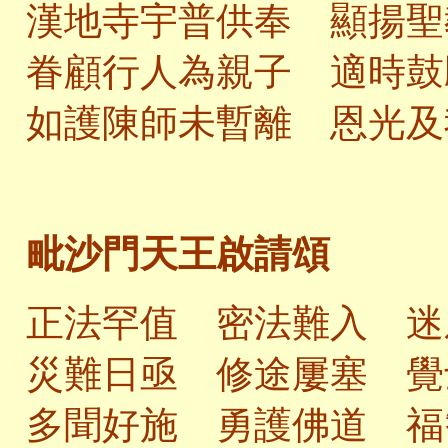
漢地寺宇普供奉 顯揚聖
眷顧行人為親子 適時鼓
如護陳師未暫離 恩光及
毗沙門天王啟請頌
正法罕值 密法難入 迷
災難日亟 修途屢塞 覺
多聞好施 勇護佛道 福