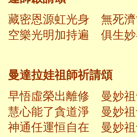
藏密恩源虹光身 無死濟
空樂光明加持遍 俱生妙
曼達拉娃祖師祈請頌
早悟虛榮出離修 曼妙祖
慧心能了貪道淨 曼妙祖
神通任運恒自在 曼妙祖