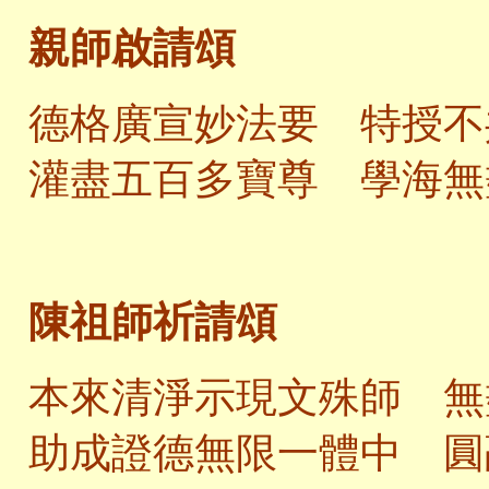
親師啟請頌
德格廣宣妙法要 特授不
灌盡五百多寶尊 學海無
陳祖師祈請頌
本來清淨示現文殊師 無
助成證德無限一體中 圓