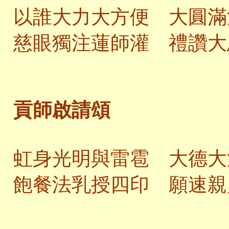
以誰大力大方便 大圓滿
慈眼獨注蓮師灌 禮讚大
貢師啟請頌
虹身光明與雷雹 大德大
飽餐法乳授四印 願速親