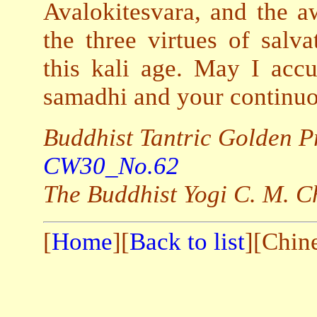
Avalokitesvara, and the 
the three virtues of salv
this kali age. May I acc
samadhi and your continuo
Buddhist Tantric Golden 
CW30_No.62
The Buddhist Yogi C. M. C
[
Home
][
Back to list
][Chin