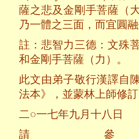
薩之悲及金剛手菩薩（
乃一體之三面，而宜圓融
註：悲智力三德：文殊
和金剛手菩薩（力）。
此文由弟子敬行漢譯自
法本》，並蒙林上師修訂
二○一七年九月十八日
請