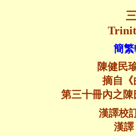
Trini
簡繁
陳健民
摘自《
第三十冊內之陳
漢譯校
漢譯