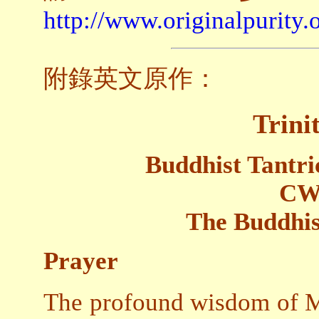
http://www.originalpurity.
附錄英文原作：
Trini
Buddhist Tantr
CW
The Buddhis
Prayer
The profound wisdom of Ma