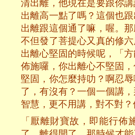
清出離，他現在是要跟你講
出離高一點了嗎？這個也跟
出離跟這個通了嘛，喔。那
不但發了菩提心又真的修六
出離心堅固的時候呢，「方
佈施囉，你出離心不堅固，
堅固，你怎麼持叻？啊忍辱
了，有沒有？一個一個講，
智慧，更不用講，對不對？
「厭離財寶故，即能行佈
了、離得開了，那時候才能