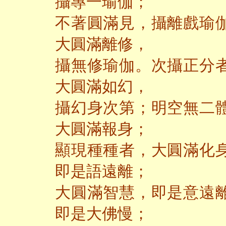
攝專一瑜伽；
不著圓滿見，攝離戲瑜
大圓滿離修，
攝無修瑜伽。次攝正分
大圓滿如幻，
攝幻身次第；明空無二
大圓滿報身；
顯現種種者，大圓滿化
即是語遠離；
大圓滿智慧，即是意遠
即是大佛慢；