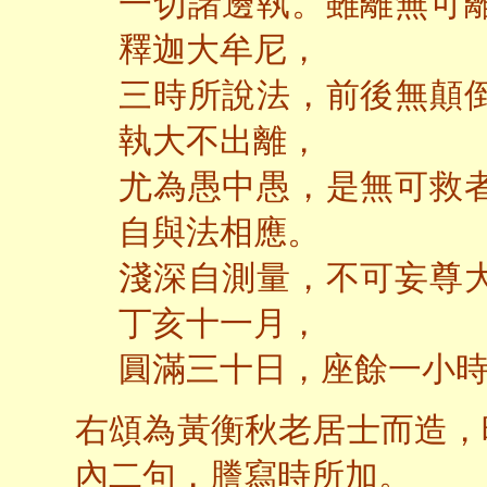
一切諸邊執。雖離無可
釋迦大牟尼，
三時所說法，前後無顛
執大不出離，
尤為愚中愚，是無可救
自與法相應。
淺深自測量，不可妄尊
丁亥十一月，
圓滿三十日，座餘一小
右頌為黃衡秋老居士而造，
內二句，謄寫時所加。