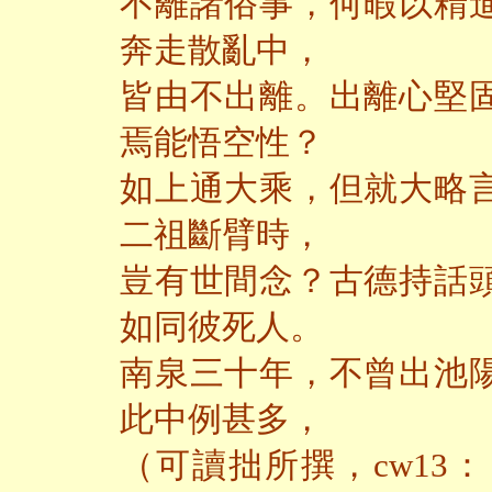
不離諸俗事，何暇以精
奔走散亂中，
皆由不出離。出離心堅
焉能悟空性？
如上通大乘，但就大略
二祖斷臂時，
豈有世間念？古德持話
如同彼死人。
南泉三十年，不曾出池
此中例甚多，
（可讀拙所撰，cw13