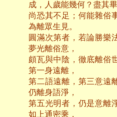
成，人歲能幾何？盡其
尚恐其不足；何能雜俗
為離眾生見。
圓滿次第者，若論勝樂
夢光離俗意，
頗瓦與中陰，徹底離俗
第一身遠離，
第二語遠離，第三意遠
仍離身語淨，
第五光明者，仍是意離
如上通密乘，