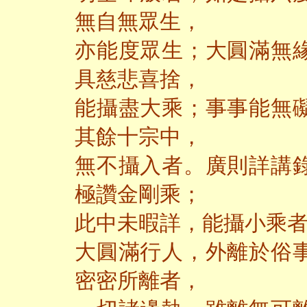
無自無眾生，
亦能度眾生；大圓滿無
具慈悲喜捨，
能攝盡大乘；事事能無
其餘十宗中，
無不攝入者。廣則詳講
極讚金剛乘；
此中未暇詳，能攝小乘
大圓滿行人，外離於俗
密密所離者，