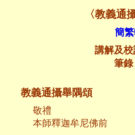
〈教義通
簡繁
講解及校
筆錄
教義通攝舉隅頌
敬禮
本師釋迦牟尼佛前