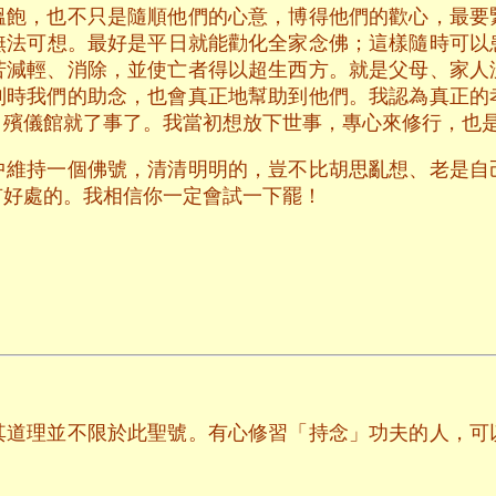
溫飽，也不只是隨順他們的心意，博得他們的歡心，最要
無法可想。最好是平日就能勸化全家念佛；這樣隨時可以
苦減輕、消除，並使亡者得以超生西方。就是父母、家人
到時我們的助念，也會真正地幫助到他們。我認為真正的
、殯儀館就了事了。我當初想放下世事，專心來修行，也
中維持一個佛號，清清明明的，豈不比胡思亂想、老是自
有好處的。我相信你一定會試一下罷！
其道理並不限於此聖號。有心修習「持念」功夫的人，可