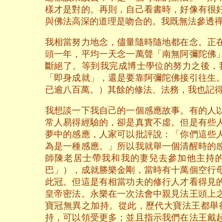
樣才是對的。再則，自己看書時，好像有很
與佛法高深的道理是吻合的。我既無法參透
我相當努力地念，儘量隨時隨地都在念。正
頭一年，平均一天念一萬聲「南無阿彌陀佛
斷絕了。等到我完成博士學位的努力之後，
「即身成就」，還是要靠阿彌陀佛接引往生
已逾八百萬。）其餘的修法、法務，我也記
我想談一下我自己的一個感應故事。有的人
常人易得經驗的，卻是真實不虛。但是有些
夢中的感應，人家可以批評說：「你們這些
為是一種感應。」所以我就舉一個清醒時的
師陳老居士帶我和我的妻兒去參加他主持
巴」），成就勝樂金剛，當時有十萬個空行
此冠。但這是有相當功夫的修行人才看得見
皇帝密法。永樂在一次法會中親見法王頭上
寶冠無異之加持。從此，歷代大寶法王都舉
持，可以領受更多；並且指示我們在法王戴