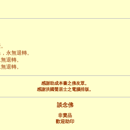
礙。
果，永無退轉。
永無退轉。
永無退轉。
感謝助成本書之佛友眾。
感謝洪國聲居士之電腦排版。
談念佛
非賣品
歡迎助印