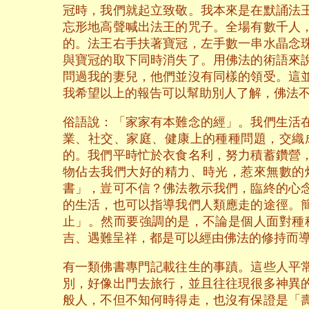
冠時，我們就起立致敬。我本來是在默誦法
忘形地高聲喊出法王的咒子。全場有數千人
的。法王右手扶著寶冠，左手數一串水晶念
與寶冠的取下同時消失了。用佛法的術語來
問過我的妻兒，他們並沒有同樣的領受。這
我希望以上的報告可以幫助別人了解，佛法
俗語說：「家家有本難念的經」。我們生活
業、社交、家庭、健康上的種種問題，交織
的。我們平時忙於衣食名利，努力積蓄鑽營
物佔去我們大好的精力、時光，惹來無數的
書」，豈可不信？佛法教示我們，臨終的心
的生活，也可以指導我們人類應走的途徑。
止」。然而要強調的是，不論是個人面對種
吉、遇難呈祥，都是可以經由佛法的修持而
有一類佛書專門記載往生的事蹟。這些人平
別，好像出門去旅行，並且往往現很多神異
般人，不但不知何時得走，也沒有保證是「