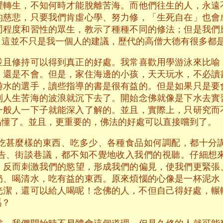
裡轉生，不知何時才能脫離苦海。而他們往生的人，永遠
的慈悲，只要我們肯虛心學、努力修，「生死自在」也會
同程度和習性的眾生，教示了種種不同的修法；但是我們
。這並不只是我一個人的建議，歷代的高僧大德有很多都
並且修持可以得到真正的好處。我常喜歡用學游泳來比喻
，還是不會。但是，家住海邊的小孩，天天玩水，不必讀
游水的選手，讀些指導的書是很有益的。但是如果只是要
到人生苦海的波浪就沉下去了。開始念佛就像是下水去實
一般人一下子就能深入了解的。並且，實際上，只研究而
易懂了。並且，更重要的，佛法的好處可以直接嚐到了。
吃甚麼樣的東西、吃多少、各種食品如何調配，都十分
告、街談巷議，都不知不覺地收入我們的視聽。仔細想
，反而刺激我們的慾望，形成我們的偏見，使我們更緊張
奶、喝清水，吃有益的東西。原來煩惱的心像是一杯泥水
光潔，還可以給人喝呢！念佛的人，不但自己得好處，輾
嗎？