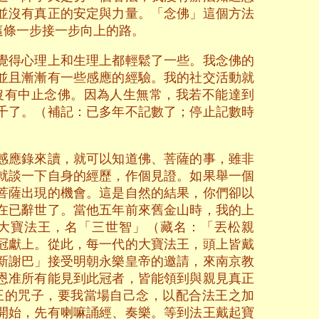
並沒有真正的安定與力量。「念佛」這個方法
這條一步接一步向上的路。
覺得心理上和生理上都輕鬆了一些。我念佛的
並且漸漸有一些感應的經驗。我的社交活動就
沒有中止念佛。因為人生無常，我若不能達到
千了。（補記：已多年不記數了；停止記數時
感應錄來讀，就可以知道佛、菩薩的事，雖非
就談一下自身的經歷，作個見證。如果舉一個
菩薩出現的機會。這是自然的結果，你們卻以
在已辭世了。當他五年前來舊金山時，我的上
大寶法王，名「三世智」（藏名：「丟松親
冠獻上。從此，每一代的大寶法王，頭上皆戴
新謝巴」接受明朝永樂皇帝的邀請，來南京教
恩准所有能見到此冠者，皆能領到與親見真正
王的咒子，要我當場自己念，以配合法王之加
開始，先有喇嘛誦經、奏樂。等到法王戴起寶