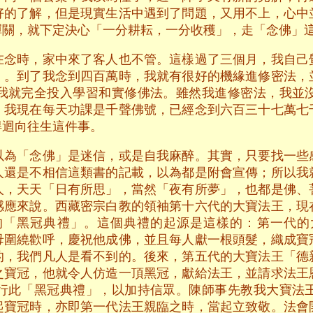
好的了解，但是現實生活中遇到了問題，又用不上，心中
禪關，就下定決心「一分耕耘，一分收穫」，走「念佛」
在念時，家中來了客人也不管。這樣過了三個月，我自己
」。到了我念到四百萬時，我就有很好的機緣進修密法，
我就完全投入學習和實修佛法。雖然我進修密法，我並
。我現在每天功課是千聲佛號，已經念到六百三十七萬七
得迴向往生這件事。
以為「念佛」是迷信，或是自我麻醉。其實，只要找一些
人還是不相信這類書的記載，以為都是附會宣傳；所以我
人，天天「日有所思」，當然「夜有所夢」，也都是佛、
感應來說。西藏密宗白教的領袖第十六代的大寶法王，現
的「黑冠典禮」。這個典禮的起源是這樣的：第一代的
母圍繞歡呼，慶祝他成佛，並且每人獻一根頭髮，織成寶
的，我們凡人是看不到的。後來，第五代的大寶法王「德
之寶冠，他就令人仿造一頂黑冠，獻給法王，並請求法王
行此「黑冠典禮」，以加持信眾。陳師事先教我大寶法
起寶冠時，亦即第一代法王親臨之時，當起立致敬。法會