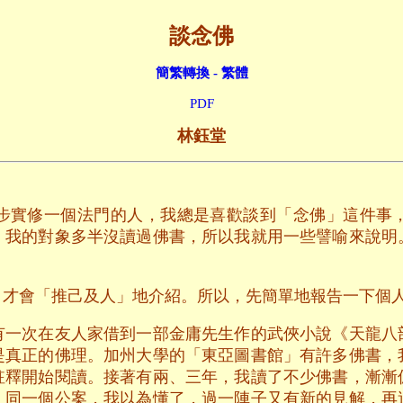
談念佛
簡繁轉換 - 繁體
PDF
林鈺堂
步實修一個法門的人，我總是喜歡談到「念佛」這件事
。我的對象多半沒讀過佛書，所以我就用一些譬喻來說明
，才會「推己及人」地介紹。所以，先簡單地報告一下個
有一次在友人家借到一部金庸先生作的武俠小說《天龍八
是真正的佛理。加州大學的「東亞圖書館」有許多佛書，
註釋開始閱讀。接著有兩、三年，我讀了不少佛書，漸漸
，同一個公案，我以為懂了，過一陣子又有新的見解，再