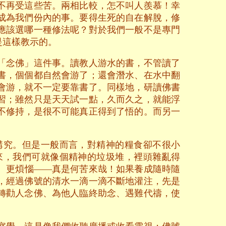
不再受這些苦。兩相比較，怎不叫人羨慕！幸
成為我們份內的事。要得生死的自在解脫，修
應該選哪一種修法呢？對於我們一般不是專門
是這樣教示的。
「念佛」這件事。讀教人游水的書，不管讀了
書，個個都自然會游了；還會潛水、在水中翻
會游，就不一定要靠書了。同樣地，研讀佛書
習；雖然只是天天試一點，久而久之，就能浮
不修持，是很不可能真正得到了悟的。而另一
講究。但是一般而言，對精神的糧食卻不很小
來，我們可就像個精神的垃圾堆，裡頭雜亂得
、更煩惱——真是何苦來哉！如果養成隨時隨
，經過佛號的清水一滴一滴不斷地灌注，先是
轉勸人念佛、為他人臨終助念、遇難代禱，使