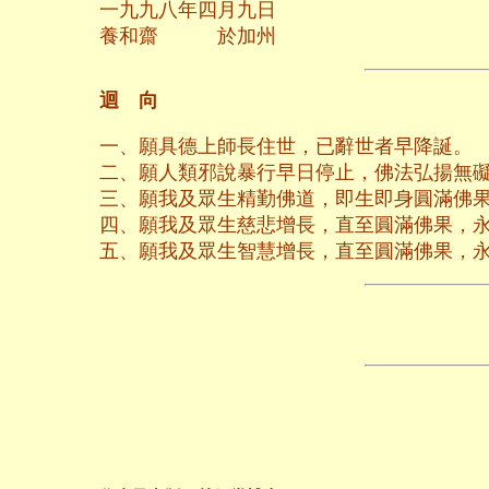
一九九八年四月九日
養和齋 於加州
迴 向
一、願具德上師長住世，已辭世者早降誕。
二、願人類邪說暴行早日停止，佛法弘揚無
三、願我及眾生精勤佛道，即生即身圓滿佛
四、願我及眾生慈悲增長，直至圓滿佛果，
五、願我及眾生智慧增長，直至圓滿佛果，