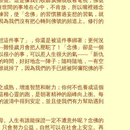
察覺。這是像我們收聽廣播或收看電視；佛號
種世間的事堆在心中，不肯放，所以嘴裡雖念
練習，使「念佛」的習慣勝過妄想的習氣，就
因為我們沒有把心轉到佛號的頻道上。修行的
想這件事了」，你還是被這件事綁著；更何況
—難怪歲月會把人壓駝了！「念佛」卻是一個
以很小的事，可以惹人生很大的氣——「新仇
的時間，好好地念一陣子；隨時隨地，一有空
袱就掉了，因為我們的手已經被阿彌陀佛的手
之成熟，增進智慧和耐力；你何不也養成這個
這種心靈的跑，是朝著精神的巔峰向上衝。每
的波濤中得到安定，並且使我們有力幫助遇到
母。人生有誰能保證一定不遭意外呢？念佛的
，只會努力公益，自然可以在社會上安立。再