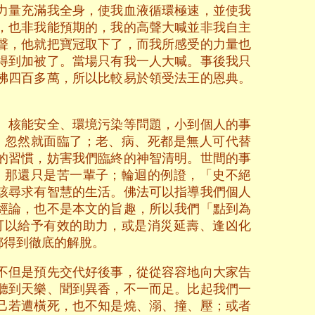
力量充滿我全身，使我血液循環極速，並使我
，也非我能預期的，我的高聲大喊並非我自主
聲，他就把寶冠取下了，而我所感受的力量也
得到加被了。當場只有我一人大喊。事後我只
佛四百多萬，所以比較易於領受法王的恩典。
、核能安全、環境污染等問題，小到個人的事
，忽然就面臨了；老、病、死都是無人可代替
的習慣，妨害我們臨終的神智清明。世間的事
，那還只是苦一輩子；輪迴的例證，「史不絕
該尋求有智慧的生活。佛法可以指導我們個人
經論，也不是本文的旨趣，所以我們「點到為
可以給予有效的助力，或是消災延壽、逢凶化
都得到徹底的解脫。
不但是預先交代好後事，從從容容地向大家告
聽到天樂、聞到異香，不一而足。比起我們一
己若遭橫死，也不知是燒、溺、撞、壓；或者