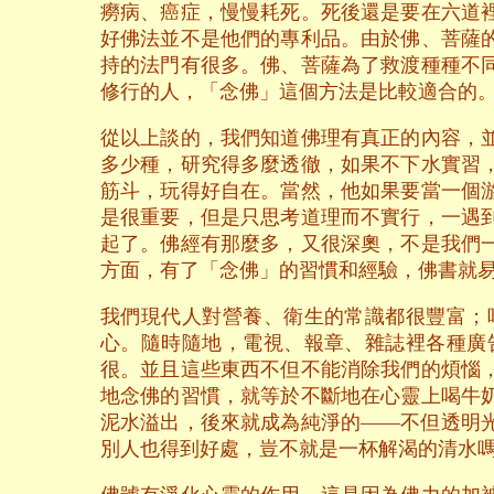
癆病、癌症，慢慢耗死。死後還是要在六道
好佛法並不是他們的專利品。由於佛、菩薩
持的法門有很多。佛、菩薩為了救渡種種不
修行的人，「念佛」這個方法是比較適合的
從以上談的，我們知道佛理有真正的內容，
多少種，研究得多麼透徹，如果不下水實習
筋斗，玩得好自在。當然，他如果要當一個
是很重要，但是只思考道理而不實行，一遇
起了。佛經有那麼多，又很深奧，不是我們
方面，有了「念佛」的習慣和經驗，佛書就
我們現代人對營養、衛生的常識都很豐富；
心。隨時隨地，電視、報章、雜誌裡各種廣
很。並且這些東西不但不能消除我們的煩惱
地念佛的習慣，就等於不斷地在心靈上喝牛
泥水溢出，後來就成為純淨的——不但透明
別人也得到好處，豈不就是一杯解渴的清水