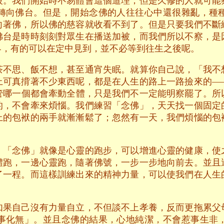
被。我們開始時不易體會這個道理，但是久修的人就可能
轉向佛台。但是，開始念佛的人往往心中還很雜亂，種
向著佛，所以佛的慈容就收看不到了。但是只要我們不斷
佛台是時時刻刻對眾生在播送加被，而我們所以不察，是
界，有的可以在定中見到，並不必等到往生之後呢。
茶不思、飯不想，甚至通宵失眠。就算你自己說，「我不
上可真揹著不少東西呢，都是在人生的路上一路撿來的—
管哪一個都會牽動全體，只是我們不一定能明察罷了。所
的，不會牽來煩惱。我們練習「念佛」，天天找一個固定
上的包袱的兩手就漸漸鬆了；忽然有一天，我們煩惱的包
。「念佛」就像是心靈的跑步，可以增進心靈的健康，使
體跑，一邊心靈跑，隨著佛號，一步一步地向前去。並且
了一程。而這樣訓練出來的精神力量，可以使我們在人生
如果自己沒有力量自立，不但談不上孝養，反而更拖累父
事化無」。並且念佛的結果，心地純潔，不會惹事生非