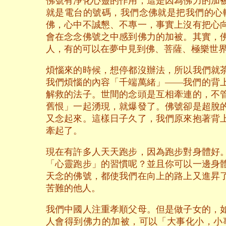
佛號有淨化心靈的作用，這是因為佛力的加
就是電台的號碼，我們念佛就是把我們的心
佛，心中不誠懇、不專一，事實上沒有把心
會在念念佛號之中感到佛力的加被。其實，
人，有的可以在夢中見到佛、菩薩、極樂世
煩惱來的時候，想停都沒辦法，所以我們就
我們煩惱的內容「千端萬緒」——我們的背
解救的法子。世間的念頭是互相牽連的，不
舊恨」一起湧現，就爆發了。佛號卻是超脫
又念起來。這樣日子久了，我們原來抱著背
牽起了。
現在有許多人天天跑步，因為跑步對身體好
「心靈跑步」的習慣呢？並且你可以一邊身
天念的佛號，都使我們在向上的路上又進昇
苦難的他人。
我們中國人注重孝順父母。但是做子女的，
人會得到佛力的加被，可以「大事化小，小