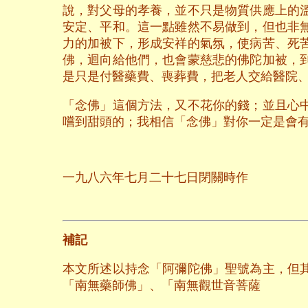
說，對父母的孝養，並不只是物質供應上的
安定、平和。這一點雖然不易做到，但也非
力的加被下，形成安祥的氣氛，使病苦、死
佛，迴向給他們，也會蒙慈悲的佛陀加被，
是只是付醫藥費、喪葬費，把老人交給醫院
「念佛」這個方法，又不花你的錢；並且心
嚐到甜頭的；我相信「念佛」對你一定是會
一九八六年七月二十七日閉關時作
補記
本文所述以持念「阿彌陀佛」聖號為主，但
「南無藥師佛」、「南無觀世音菩薩