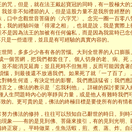
王的咒，但是，就在法王戴起寶冠的同時，有一股極大的
，我並非不知禮節的人，但是這股力量不是我所曾經歷的
珠，口中念觀世音菩薩的〈六字咒〉。念完一圈一百零八
說，我的經驗叫做「得灌之相」，也就是說，我是實際上
並不是因為法王的加被有任何偏私，而是因為我當時已念
不只是一些道理，並且是有可經驗的真實內容的。
在世間，多多少少各有各的苦惱。大到全世界的人口膨脹
成一個苦網，把我們都套住了。個人切身的老、病、死
，並不能消災延壽；並且死時不但無用，反而可能因貪著
煩惱，到最後還不放過我們。如果死了就「一了百了」
念對轉生何道，有決定性的影響。我們應該猛省；我們應
簡言之，佛法的教示是「忘我利他」。詳確的探討要深入
種人生問題時內心的寧靜與力量，或是他人有難時我們
導致的。更可貴的是，佛法的終極目標是要使所有的有情
常努力佛法的修持，往往可以預知自己辭世的時日。到時
的現象——有的是見到佛、菩薩來接引，有的見到光明、
壽終正寢」。平時做菜，生魚活蝦，煎、煮、蒸、炸。自