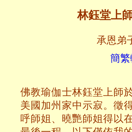
林鈺堂上
承恩弟子
簡繁
佛教瑜伽士林鈺堂上師於美
美國加州家中示寂。徵
呼師姐、曉艷師姐得以
最後一程。以下僅依我