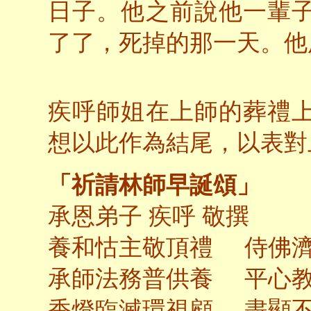
日子。他之前說他一輩
了了，死掉的那一天。他
疾呼師姐在上師的葬禮
想以此作為結尾，以表對
「祈請林師早誕頌」
承恩弟子 疾呼 敬撰
養和怙主敬頂禮 侍佛
承師法務普供養 平心
香燈臨滅環視顧 盡顯