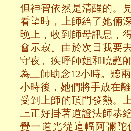
但神智依然是清醒的。
看望時，上師給了她倆
晚上，收到師母訊息，
會示寂。由於次日我要
守夜。疾呼師姐和曉艷
為上師助念12小時。聽
小時後，她們將手放在離
受到上師的頂門發熱。
上正好掛著道證法師恭
覺一道光從這幅阿彌陀