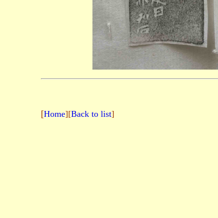
[
Home
][
Back to list
]