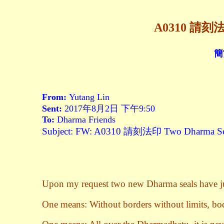
A0310 請刻法印
簡
From:
Yutang Lin
Sent:
2017年8月2日 下午9:50
To:
Dharma Friends
Subject: FW: A0310 請刻法印 Two Dharma Se
Upon my request two
new Dharma seals have ju
One means: Without borders without limits, bo