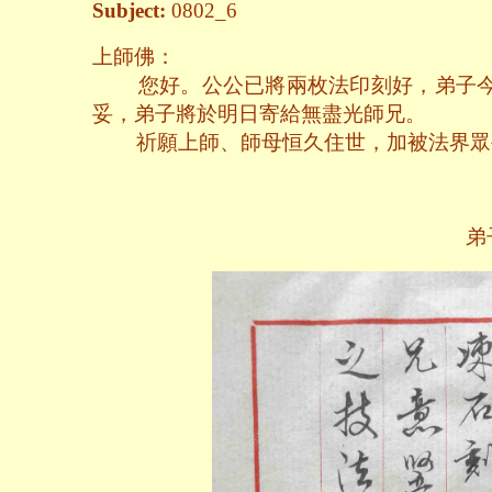
Subject:
0802_6
上師佛：
您好。公公已將兩枚法印刻好，弟子今
妥，弟子將於明日寄給無盡光師兄。
祈願上師、師母恒久住世，加被法界眾
弟子：離苦 