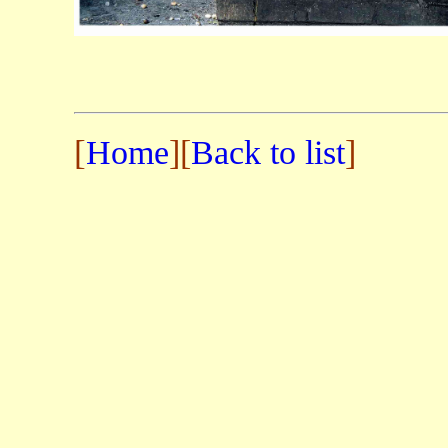
[
Home
][
Back to list
]