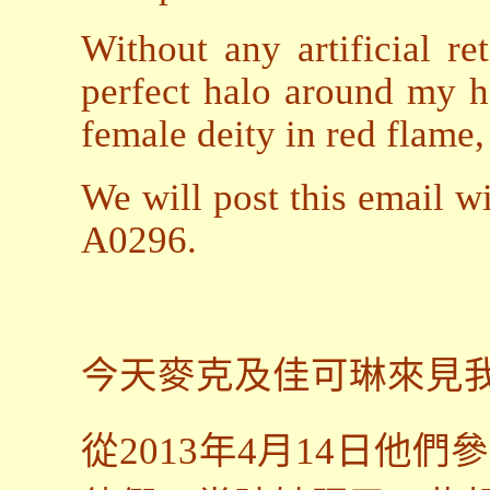
Without any artificial r
perfect halo around my h
female deity in red flame,
We will post this email wi
A0296.
今天麥克及佳可琳來見
從
2013
年
4
月
14
日他們參