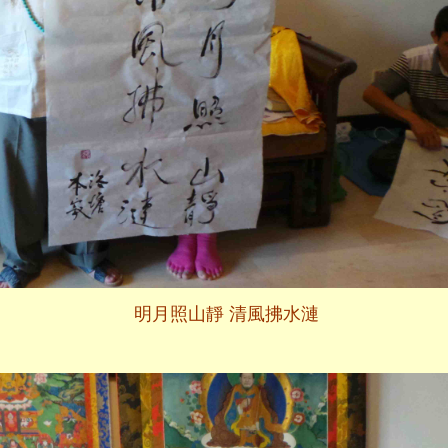
明月照山靜 清風拂水漣