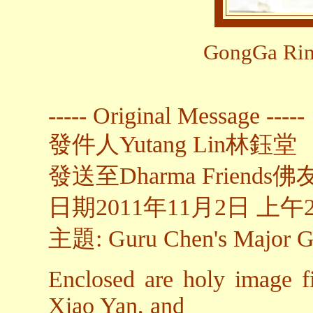
GongGa R
----- Original Message -----
發件人Yutang Lin林鈺堂
發送至Dharma Friends
日期2011年11月2日 上午2
主題: Guru Chen's Ma
Enclosed are holy image fi
Xiao Yan, and