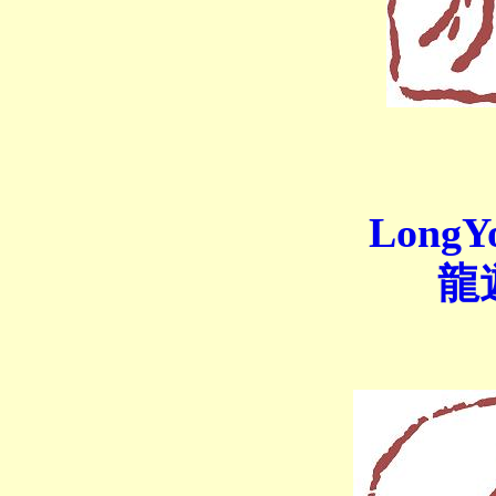
LongYo
龍