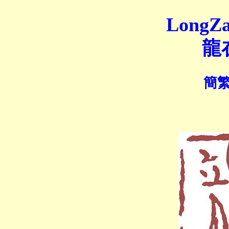
LongZa
龍
簡繁