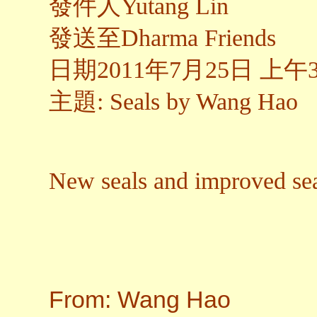
發件人
Yutang Lin
發送至
Dharma Friends
日期2011年7月25日 上午3
主題
: Seals by Wang Hao
New seals and improved sea
From: Wang Hao