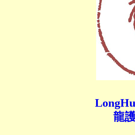
LongHu
龍