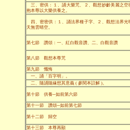
三、密供：１、誦大樂咒、２、觀想妙齡美麗之空
抱本尊以大樂供養之。
四、密密供：１、誦法界種子字、２、觀想法界光
天無雲晴空。
第七節 讚頌：一、紅白觀音讚、二、白觀音讚
第八節 觀想本尊咒
第九節 懺悔
一、誦「百字明」。
二、隨誦隨緣想其意義 ( 參閱本註解 )。
第十節 供養─如前第六節
第十一節 讚頌─如前第七節
第十二節 歸空
第十三節 本尊再顯