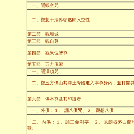
一、誦觀空咒
二、觀想十法界頓然歸入空性
第二節 觀壇城
第三節 觀自尊
第四節 觀果位智尊
第五節 五方佛灌
一、誦灌頂咒
二、觀五方佛由其淨土降臨進入本尊身內，並打開
第六節 供本尊及其印證者
一、外供：１、 誦八供咒、２、觀想八供
二、內供：１、誦三金剛字、２、以顱器盛白蘭
糖。