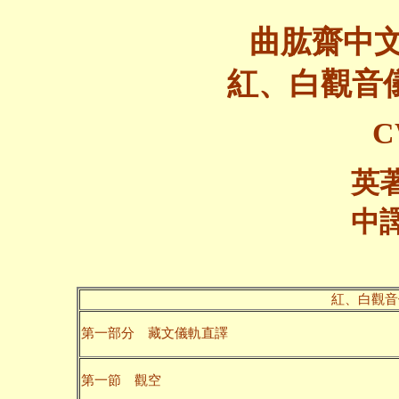
曲肱齋中
紅、白觀音儀
C
英
中
紅、白觀音儀
第一部分 藏文儀軌直譯
第一節 觀空