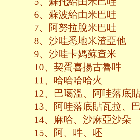
5、蘇托給由米巴哇
6、蘇波給由米巴哇
7、阿努拉脫米巴哇
8、沙哇悉地米渣亞他
9、沙哇卡媽蘇查米
10、契蛋喜揚古魯吽
11、哈哈哈哈火
12、巴噶溫、阿哇落底
13、阿哇落底貼瓦拉、
14、麻哈、沙麻亞沙朵
15、阿、吽、呸